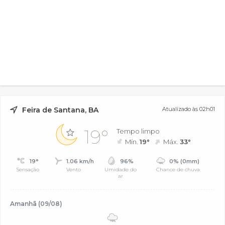
Feira de Santana, BA
Atualizado às 02h01
19°
Tempo limpo
Mín.
19°
Máx.
33°
19°
1.06 km/h
96%
0% (0mm)
Sensação
Vento
Umidade do
Chance de chuva
ar
Amanhã (09/08)