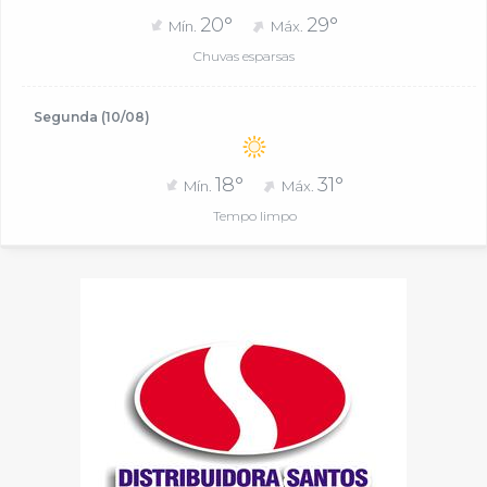
20°
29°
Mín.
Máx.
Chuvas esparsas
Segunda (10/08)
18°
31°
Mín.
Máx.
Tempo limpo