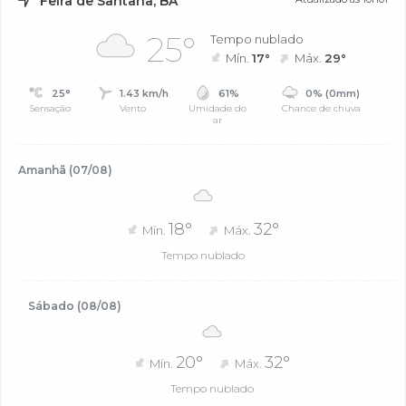
Feira de Santana, BA
25°
Tempo nublado
Mín.
17°
Máx.
29°
25°
1.43 km/h
61%
0% (0mm)
Sensação
Vento
Umidade do
Chance de chuva
ar
Amanhã (07/08)
18°
32°
Mín.
Máx.
Tempo nublado
Sábado (08/08)
20°
32°
Mín.
Máx.
Tempo nublado