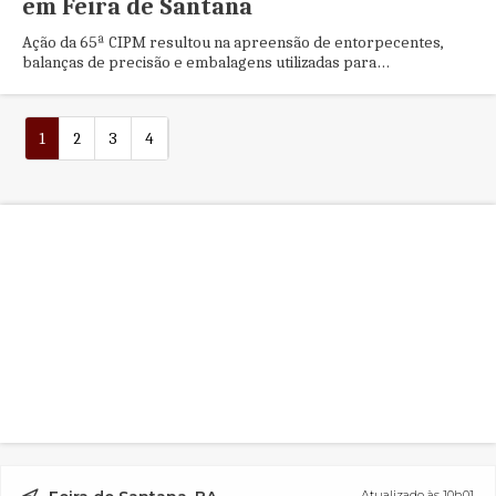
em Feira de Santana
Ação da 65ª CIPM resultou na apreensão de entorpecentes,
balanças de precisão e embalagens utilizadas para
comercialização de drogas
1
2
3
4
Atualizado às 10h01