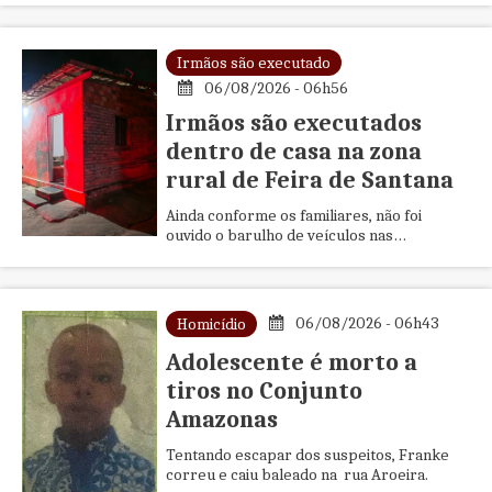
ainda poderá recorrer ao TSE.
Irmãos são executado
06/08/2026 - 06h56
Irmãos são executados
dentro de casa na zona
rural de Feira de Santana
Ainda conforme os familiares, não foi
ouvido o barulho de veículos nas
proximidades, o que leva à suspeita de que
os autores tenham chegado e fugido a pé.
06/08/2026 - 06h43
Homicídio
Adolescente é morto a
tiros no Conjunto
Amazonas
Tentando escapar dos suspeitos, Franke
correu e caiu baleado na rua Aroeira.