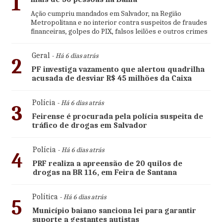
1
Ação cumpriu mandados em Salvador, na Região
Metropolitana e no interior contra suspeitos de fraudes
financeiras, golpes do PIX, falsos leilões e outros crimes
Geral
- Há 6 dias atrás
2
PF investiga vazamento que alertou quadrilha
acusada de desviar R$ 45 milhões da Caixa
Polícia
- Há 6 dias atrás
3
Feirense é procurada pela polícia suspeita de
tráfico de drogas em Salvador
Polícia
- Há 6 dias atrás
4
PRF realiza a apreensão de 20 quilos de
drogas na BR 116, em Feira de Santana
Política
- Há 6 dias atrás
5
Município baiano sanciona lei para garantir
suporte a gestantes autistas