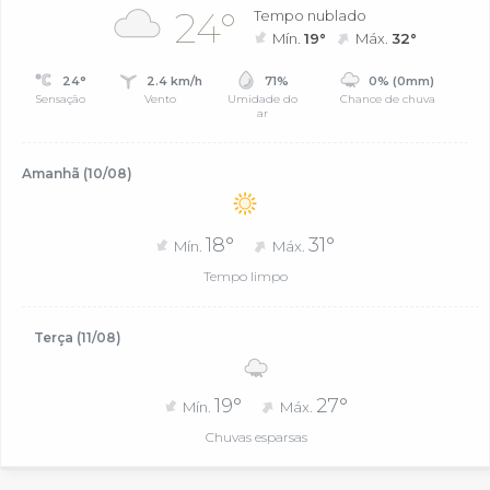
24°
Tempo nublado
Mín.
19°
Máx.
32°
24°
2.4 km/h
71%
0% (0mm)
Sensação
Vento
Umidade do
Chance de chuva
ar
Amanhã (10/08)
18°
31°
Mín.
Máx.
Tempo limpo
Terça (11/08)
19°
27°
Mín.
Máx.
Chuvas esparsas