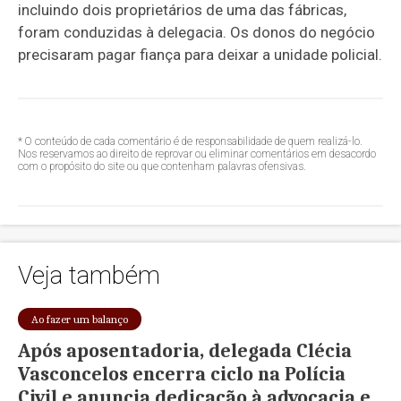
incluindo dois proprietários de uma das fábricas,
foram conduzidas à delegacia. Os donos do negócio
precisaram pagar fiança para deixar a unidade policial.
* O conteúdo de cada comentário é de responsabilidade de quem realizá-lo.
Nos reservamos ao direito de reprovar ou eliminar comentários em desacordo
com o propósito do site ou que contenham palavras ofensivas.
Veja também
Ao fazer um balanço
Após aposentadoria, delegada Clécia
Vasconcelos encerra ciclo na Polícia
Civil e anuncia dedicação à advocacia e