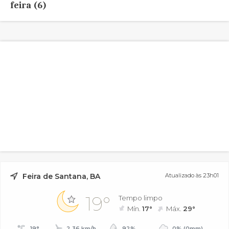
feira (6)
Feira de Santana, BA
Atualizado às 23h01
19°
Tempo limpo
Mín.
17°
Máx.
29°
19°
2.36 km/h
92%
0% (0mm)