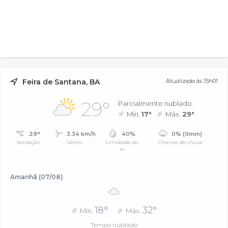
Feira de Santana, BA
Atualizado às 15h01
29°
Parcialmente nublado
Mín.
17°
Máx.
29°
29°
3.34 km/h
40%
0% (0mm)
Sensação
Vento
Umidade do
Chance de chuva
ar
Amanhã (07/08)
18°
32°
Mín.
Máx.
Tempo nublado