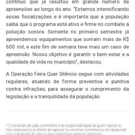
contínuo que já resultou em grande número de
apreensões ao longo do ano. “Estamos intensificando
essas fiscalizações e é importante que a população
saiba que o programa está ativo e firme no combate à
poluição sonora. Somente no primeiro semestre já
apreendemos equipamentos que somam mais de R$
600 mil, e este fim de semana teve mais um caso de
apreensão. Nosso objetivo é garantir o bem-estar e a
qualidade de vida no município”, destacou.
A Operação Feira Quer Silêncio segue com atividades
regulares, atuando de forma preventiva e punitiva
contra infrações, para assegurar o cumprimento da
legislação e a tranquilidade da população.
* O conteúdo de cada comentário é de responsabilidade de quem realizá-lo.
Nos reservamos ao direito de reprovar ou eliminar comentários em desacordo
com o propósito do site ou que contenham palavras ofensivas.