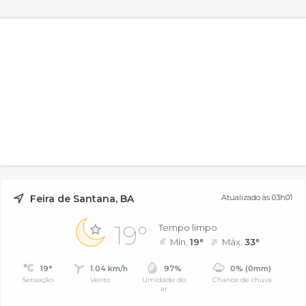
Feira de Santana, BA
Atualizado às 03h01
19°
Tempo limpo
Mín.
19°
Máx.
33°
19°
1.04 km/h
97%
0% (0mm)
Sensação
Vento
Umidade do
Chance de chuva
ar