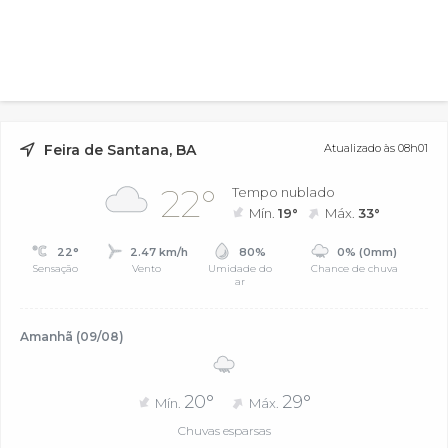
Feira de Santana, BA
Atualizado às 08h01
22°
Tempo nublado
Mín.
19°
Máx.
33°
22°
2.47 km/h
80%
0% (0mm)
Sensação
Vento
Umidade do
Chance de chuva
ar
Amanhã (09/08)
20°
29°
Mín.
Máx.
Chuvas esparsas