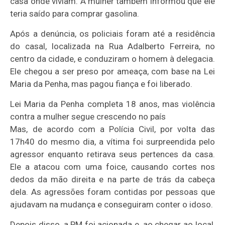
casa onde viviam. A mulher também informou que ele
teria saído para comprar gasolina.
Após a denúncia, os policiais foram até a residência
do casal, localizada na Rua Adalberto Ferreira, no
centro da cidade, e conduziram o homem à delegacia.
Ele chegou a ser preso por ameaça, com base na Lei
Maria da Penha, mas pagou fiança e foi liberado.
Lei Maria da Penha completa 18 anos, mas violência
contra a mulher segue crescendo no país
Mas, de acordo com a Polícia Civil, por volta das
17h40 do mesmo dia, a vítima foi surpreendida pelo
agressor enquanto retirava seus pertences da casa.
Ele a atacou com uma foice, causando cortes nos
dedos da mão direita e na parte de trás da cabeça
dela. As agressões foram contidas por pessoas que
ajudavam na mudança e conseguiram conter o idoso.
Depois disso, a PM foi acionada e, ao chegar ao local,