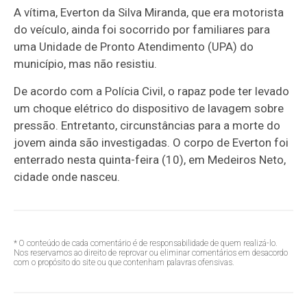
A vítima, Everton da Silva Miranda, que era motorista
do veículo, ainda foi socorrido por familiares para
uma Unidade de Pronto Atendimento (UPA) do
município, mas não resistiu.
De acordo com a Polícia Civil, o rapaz pode ter levado
um choque elétrico do dispositivo de lavagem sobre
pressão. Entretanto, circunstâncias para a morte do
jovem ainda são investigadas. O corpo de Everton foi
enterrado nesta quinta-feira (10), em Medeiros Neto,
cidade onde nasceu.
* O conteúdo de cada comentário é de responsabilidade de quem realizá-lo.
Nos reservamos ao direito de reprovar ou eliminar comentários em desacordo
com o propósito do site ou que contenham palavras ofensivas.