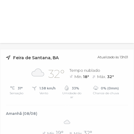
Feira de Santana, BA
Atualizado às 13h01
32°
Tempo nublado
Mín.
18°
Máx.
32°
31°
1.58 km/h
33%
0% (0mm)
Sensação
Vento
Umidade do
Chance de chuva
ar
Amanhã (08/08)
19°
32°
Mín.
Máx.