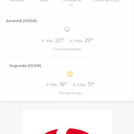
Sensação
Vento
Umidade do
Chance de chuva
ar
Amanhã (09/08)
20°
29°
Mín.
Máx.
Chuvas esparsas
Segunda (10/08)
18°
31°
Mín.
Máx.
Tempo limpo