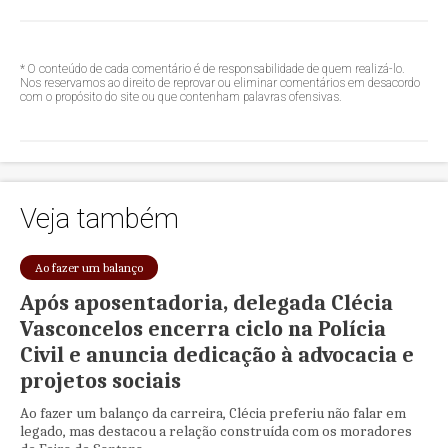
* O conteúdo de cada comentário é de responsabilidade de quem realizá-lo.
Nos reservamos ao direito de reprovar ou eliminar comentários em desacordo
com o propósito do site ou que contenham palavras ofensivas.
Veja também
Ao fazer um balanço
Após aposentadoria, delegada Clécia
Vasconcelos encerra ciclo na Polícia
Civil e anuncia dedicação à advocacia e
projetos sociais
Ao fazer um balanço da carreira, Clécia preferiu não falar em
legado, mas destacou a relação construída com os moradores