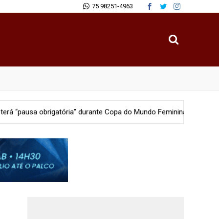
75 98251-4963
 obrigatória” durante Copa do Mundo Feminina 2027
Polícia
PM