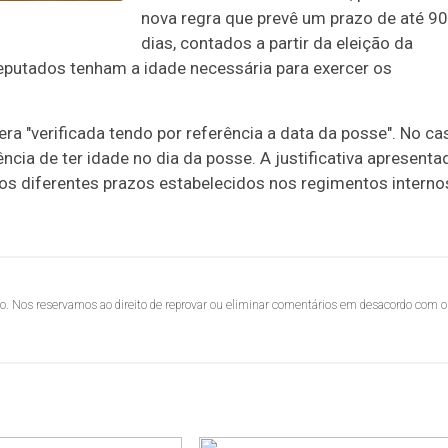
nova regra que prevê um prazo de até 90
dias, contados a partir da eleição da
deputados tenham a idade necessária para exercer os
era "verificada tendo por referência a data da posse". No ca
ncia de ter idade no dia da posse. A justificativa apresenta
" os diferentes prazos estabelecidos nos regimentos interno
lo. Nos reservamos ao direito de reprovar ou eliminar comentários em desacordo com o