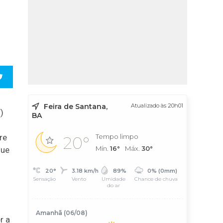
Feira de Santana,
Atualizado às 20h01
)
BA
re
Tempo limpo
20°
Mín.
16°
Máx.
30°
que
20°
3.18 km/h
89%
0% (0mm)
Sensação
Vento
Umidade
Chance de chuva
do ar
Amanhã (06/08)
r a