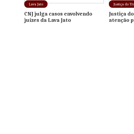
Lava Jato
Justiça do Tr
CNJ julga casos envolvendo
Justiça d
juízes da Lava Jato
atenção p