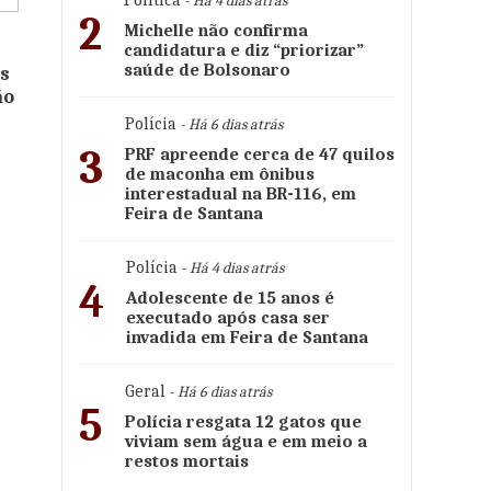
Política
- Há 4 dias atrás
2
Michelle não confirma
candidatura e diz “priorizar”
saúde de Bolsonaro
s
ão
Polícia
- Há 6 dias atrás
3
PRF apreende cerca de 47 quilos
de maconha em ônibus
interestadual na BR-116, em
Feira de Santana
Polícia
- Há 4 dias atrás
4
Adolescente de 15 anos é
executado após casa ser
invadida em Feira de Santana
Geral
- Há 6 dias atrás
5
Polícia resgata 12 gatos que
viviam sem água e em meio a
restos mortais