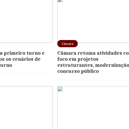
Câmara
ra primeiro turno e
Câmara retoma atividades c
os os cenários de
foco em projetos
turno
estruturantes, modernização
concurso público