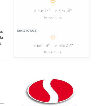
17°
31°
Mín.
Máx.
Tempo limpo
Sexta (07/08)
so
da
s
18°
32°
Mín.
Máx.
Tempo limpo