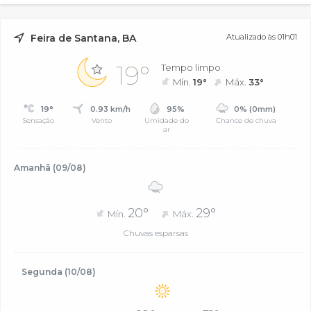
Feira de Santana, BA
Atualizado às 01h01
19°
Tempo limpo
Mín.
19°
Máx.
33°
19°
0.93 km/h
95%
0% (0mm)
Sensação
Vento
Umidade do
Chance de chuva
ar
Amanhã (09/08)
20°
29°
Mín.
Máx.
Chuvas esparsas
Segunda (10/08)