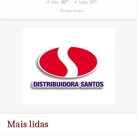
18°
31°
Mín.
Máx.
Tempo limpo
Mais lidas