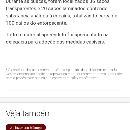
Durante as buscas, foram localizados 06 sacos
transparentes e 20 sacos laminados contendo
substância análoga à cocaína, totalizando cerca de
100 quilos do entorpecente.
Todo o material apreendido foi apresentado na
delegacia para adoção das medidas cabíveis.
* O conteúdo de cada comentário é de responsabilidade de quem realizá-lo.
Nos reservamos ao direito de reprovar ou eliminar comentários em desacordo
com o propósito do site ou que contenham palavras ofensivas.
Veja também
Ao fazer um balanço