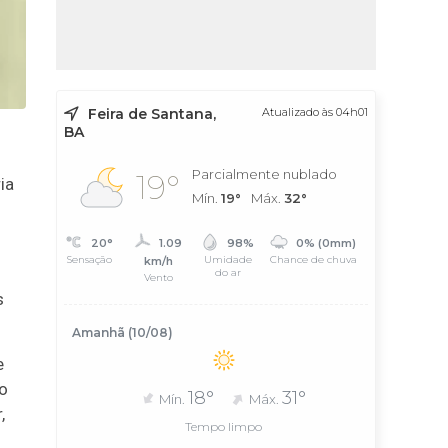
Feira de Santana,
Atualizado às 04h01
BA
Parcialmente nublado
19°
ia
Mín.
19°
Máx.
32°
20°
1.09
98%
0% (0mm)
Sensação
Umidade
Chance de chuva
km/h
do ar
Vento
s
Amanhã (10/08)
e
o
18°
31°
Mín.
Máx.
,
Tempo limpo