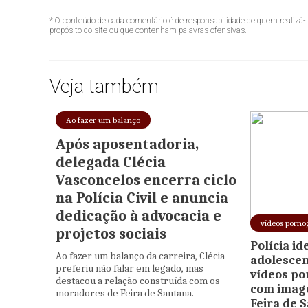
* O conteúdo de cada comentário é de responsabilidade de quem realizá-
propósito do site ou que contenham palavras ofensivas.
Veja também
Ao fazer um balanço
Após aposentadoria,
delegada Clécia
Vasconcelos encerra ciclo
na Polícia Civil e anuncia
dedicação à advocacia e
vídeos porno
projetos sociais
Polícia id
Ao fazer um balanço da carreira, Clécia
adolescen
preferiu não falar em legado, mas
vídeos po
destacou a relação construída com os
com imag
moradores de Feira de Santana.
Feira de 