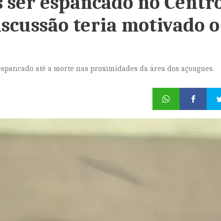
ser espancado no Centr
scussão teria motivado o
spancado até a morte nas proximidades da área dos açougues.