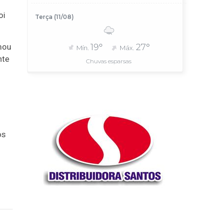
oi
Terça (11/08)
mou
19°
27°
Mín.
Máx.
nte
Chuvas esparsas
os