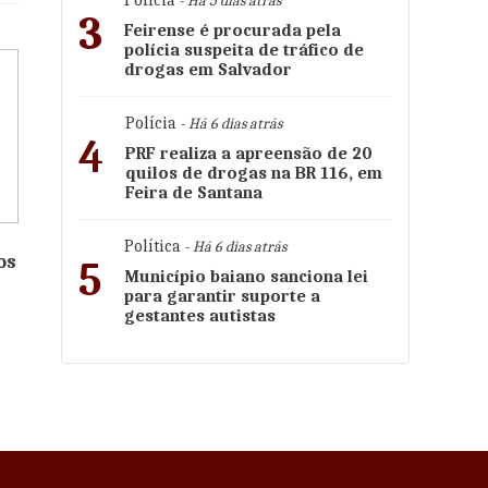
- Há 5 dias atrás
3
Feirense é procurada pela
polícia suspeita de tráfico de
drogas em Salvador
Polícia
- Há 6 dias atrás
4
PRF realiza a apreensão de 20
quilos de drogas na BR 116, em
Feira de Santana
Política
- Há 6 dias atrás
os
5
Município baiano sanciona lei
para garantir suporte a
gestantes autistas