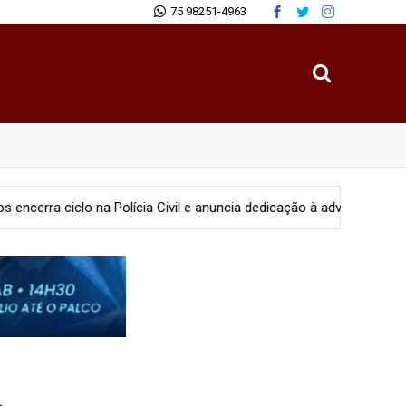
75 98251-4963
cia Civil e anuncia dedicação à advocacia e projetos sociais
G