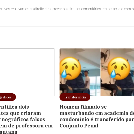
lo. Nos reservamos ao direito de reprovar ou eliminar comentários em desacordo com o
gráficos
Transferência
entifica dois
Homem filmado se
tes que criaram
masturbando em academia d
rnográficos falsos
condomínio é transferido pa
em de professora em
Conjunto Penal
Santana