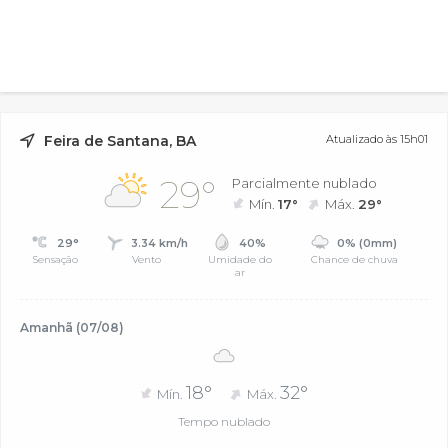
Feira de Santana, BA
Atualizado às 15h01
29°
Parcialmente nublado
Mín.
17°
Máx.
29°
29°
3.34 km/h
40%
0% (0mm)
Sensação
Vento
Umidade do
Chance de chuva
ar
Amanhã (07/08)
18°
32°
Mín.
Máx.
Tempo nublado