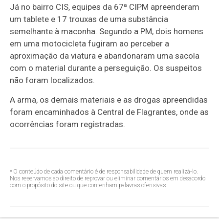
Já no bairro CIS, equipes da 67ª CIPM apreenderam
um tablete e 17 trouxas de uma substância
semelhante à maconha. Segundo a PM, dois homens
em uma motocicleta fugiram ao perceber a
aproximação da viatura e abandonaram uma sacola
com o material durante a perseguição. Os suspeitos
não foram localizados.
A arma, os demais materiais e as drogas apreendidas
foram encaminhados à Central de Flagrantes, onde as
ocorrências foram registradas.
* O conteúdo de cada comentário é de responsabilidade de quem realizá-lo.
Nos reservamos ao direito de reprovar ou eliminar comentários em desacordo
com o propósito do site ou que contenham palavras ofensivas.