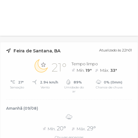
Feira de Santana, BA
Atualizado às 22h01
21°
Tempo limpo
Mín.
19°
Máx.
33°
21°
2.94 km/h
89%
0% (0mm)
Sensação
Vento
Umidade do
Chance de chuva
ar
Amanhã (09/08)
20°
29°
Mín.
Máx.
Chuvas esparsas