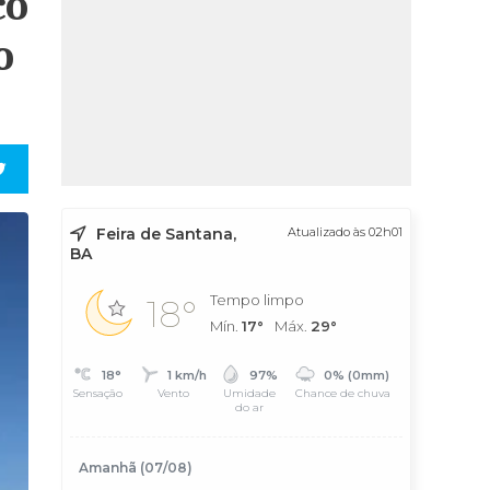
co
o
Feira de Santana,
Atualizado às 02h01
BA
Tempo limpo
18°
Mín.
17°
Máx.
29°
18°
1 km/h
97%
0% (0mm)
Sensação
Vento
Umidade
Chance de chuva
do ar
Amanhã (07/08)