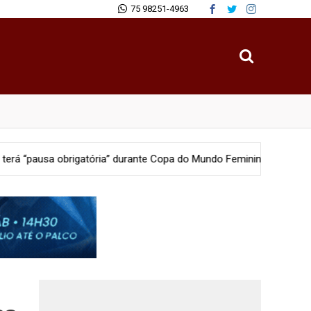
75 98251-4963
igatória” durante Copa do Mundo Feminina 2027
Polícia
PM apr