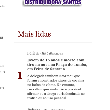
os,
Mais lidas
na
Polícia
- Há 5 dias atrás
Jovem de 16 anos é morto com
tiro na nuca na Praça do Tomba,
os
em Feira de Santana
oio
1
A delegada também informou que
foram encontrados pinos de cocaína
no bolso da vítima. No entanto,
ram
ressaltou que ainda não é possível
afirmar se a droga seria destinada ao
tráfico ou ao uso pessoal.