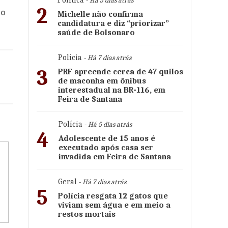
Política
- Há 5 dias atrás
2
do
Michelle não confirma
candidatura e diz “priorizar”
saúde de Bolsonaro
Polícia
- Há 7 dias atrás
3
PRF apreende cerca de 47 quilos
de maconha em ônibus
interestadual na BR-116, em
Feira de Santana
Polícia
- Há 5 dias atrás
4
Adolescente de 15 anos é
executado após casa ser
invadida em Feira de Santana
Geral
- Há 7 dias atrás
5
Polícia resgata 12 gatos que
viviam sem água e em meio a
restos mortais