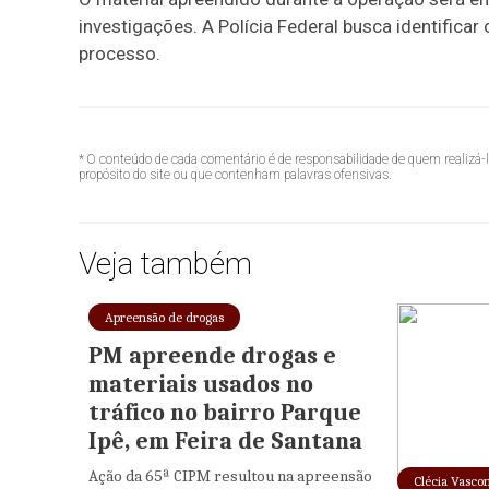
investigações. A Polícia Federal busca identifica
processo.
* O conteúdo de cada comentário é de responsabilidade de quem realizá-
propósito do site ou que contenham palavras ofensivas.
Veja também
Apreensão de drogas
PM apreende drogas e
materiais usados no
tráfico no bairro Parque
Ipê, em Feira de Santana
Ação da 65ª CIPM resultou na apreensão
Clécia Vasco