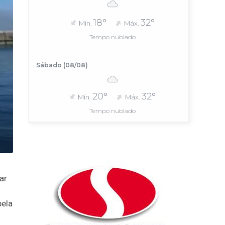
18°
32°
Mín.
Máx.
Tempo nublado
Sábado (08/08)
20°
32°
Mín.
Máx.
Tempo nublado
ar
pela