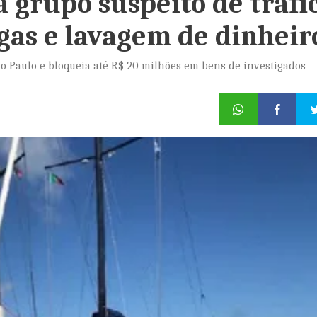
 grupo suspeito de tráfi
gas e lavagem de dinheir
o Paulo e bloqueia até R$ 20 milhões em bens de investigados