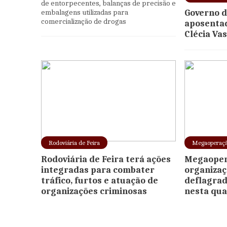
de entorpecentes, balanças de precisão e
embalagens utilizadas para
Governo da
comercialização de drogas
aposentad
Clécia Va
Rodoviária de Feira
Megaoperaç
Rodoviária de Feira terá ações
Megaoper
integradas para combater
organizaç
tráfico, furtos e atuação de
deflagrad
organizações criminosas
nesta qua