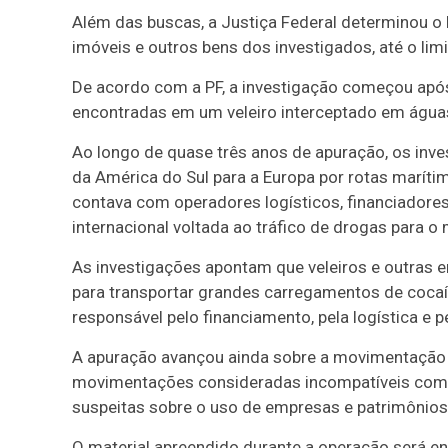
Além das buscas, a Justiça Federal determinou o b
imóveis e outros bens dos investigados, até o lim
De acordo com a PF, a investigação começou após
encontradas em um veleiro interceptado em águas 
Ao longo de quase três anos de apuração, os inve
da América do Sul para a Europa por rotas maríti
contava com operadores logísticos, financiadore
internacional voltada ao tráfico de drogas para 
As investigações apontam que veleiros e outras 
para transportar grandes carregamentos de cocaí
responsável pelo financiamento, pela logística e 
A apuração avançou ainda sobre a movimentação fi
movimentações consideradas incompatíveis com a
suspeitas sobre o uso de empresas e patrimônios p
O material apreendido durante a operação será en