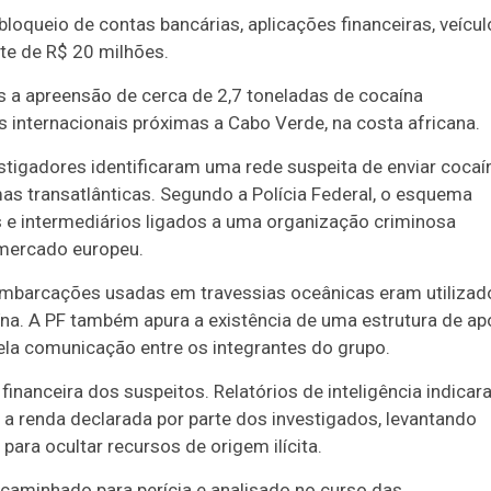
loqueio de contas bancárias, aplicações financeiras, veícul
ite de R$ 20 milhões.
 a apreensão de cerca de 2,7 toneladas de cocaína
internacionais próximas a Cabo Verde, na costa africana.
stigadores identificaram uma rede suspeita de enviar cocaí
mas transatlânticas. Segundo a Polícia Federal, o esquema
s e intermediários ligados a uma organização criminosa
o mercado europeu.
embarcações usadas em travessias oceânicas eram utilizad
na. A PF também apura a existência de uma estrutura de ap
pela comunicação entre os integrantes do grupo.
nanceira dos suspeitos. Relatórios de inteligência indica
 renda declarada por parte dos investigados, levantando
ara ocultar recursos de origem ilícita.
caminhado para perícia e analisado no curso das