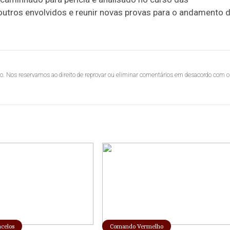
r outros envolvidos e reunir novas provas para o andamento 
lo. Nos reservamos ao direito de reprovar ou eliminar comentários em desacordo com o
ncelos
Comando Vermelho