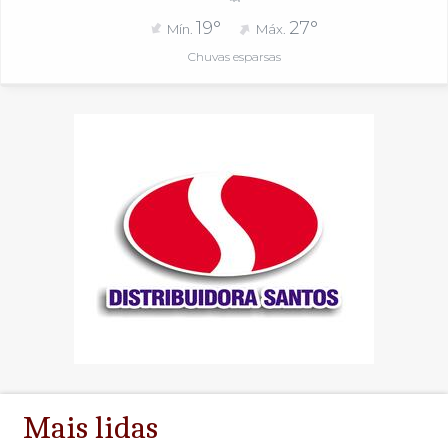
19°
27°
Mín.
Máx.
Chuvas esparsas
Mais lidas