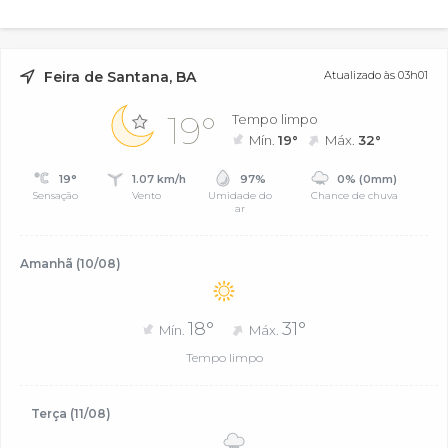
Feira de Santana, BA
Atualizado às 03h01
19°
Tempo limpo
Mín.
19°
Máx.
32°
19°
1.07 km/h
97%
0% (0mm)
Sensação
Vento
Umidade do
Chance de chuva
ar
Amanhã (10/08)
18°
31°
Mín.
Máx.
Tempo limpo
Terça (11/08)