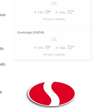
19°
32°
Mín.
Máx.
mos
Tempo nublado
Domingo (09/08)
19°
33°
Mín.
Máx.
to
Tempo nublado
ndo
e