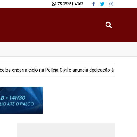
75 98251-4963
o na Polícia Civil e anuncia dedicação à advocacia e projetos soci