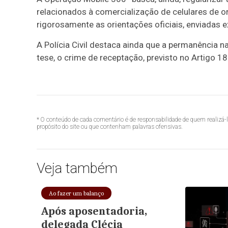
relacionados à comercialização de celulares de ori
rigorosamente as orientações oficiais, enviadas e
A Polícia Civil destaca ainda que a permanência n
tese, o crime de receptação, previsto no Artigo 1
* O conteúdo de cada comentário é de responsabilidade de quem realizá-
propósito do site ou que contenham palavras ofensivas.
Veja também
Ao fazer um balanço
Após aposentadoria,
delegada Clécia