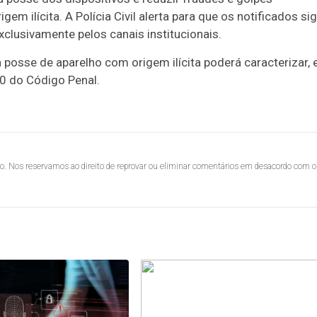
gem ilícita. A Polícia Civil alerta para que os notificados s
xclusivamente pelos canais institucionais.
a posse de aparelho com origem ilícita poderá caracterizar,
80 do Código Penal.
lo. Nos reservamos ao direito de reprovar ou eliminar comentários em desacordo com o