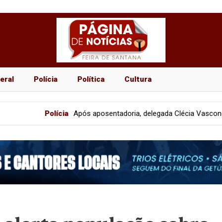
eral
Polícia
Política
Cultura
olícia
Após aposentadoria, delegada Clécia Vasconcelos encerra cicl