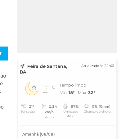
Feira de Santana,
Atualizado às 22h01
BA
ção
de
Tempo limpo
21°
s
Mín.
18°
Máx.
32°
bo
21°
2.24
87%
0% (0mm)
Sensação
Umidade
Chance de chuva
km/h
do ar
Vento
Amanhã (08/08)