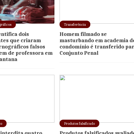
gráficos
Transferência
entifica dois
Homem filmado se
tes que criaram
masturbando em academia d
rnográficos falsos
condomínio é transferido pa
em de professora em
Conjunto Penal
Santana
to
Produtos falsificado
interdita quatro
Produtos falsificados avaliad