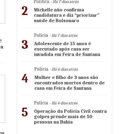
Política
- Há 7 dias atrás
2
Michelle não confirma
candidatura e diz “priorizar”
saúde de Bolsonaro
Polícia
- Há 7 dias atrás
e
3
Adolescente de 15 anos é
ra
executado após casa ser
invadida em Feira de Santana
Polícia
- Há 6 dias atrás
4
Mulher e filho de 3 anos são
encontrados mortos dentro de
casa em Feira de Santana
Polícia
- Há 4 dias atrás
5
Operação da Polícia Civil contra
golpes prende mais de 50
pessoas na Bahia
os