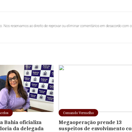
lo. Nos reservamos ao direito de reprovar ou eliminar comentários em desacordo com o
ncelos
Comando Vermelho
 Bahia oficializa
Megaoperação prende 13
oria da delegada
suspeitos de envolvimento c