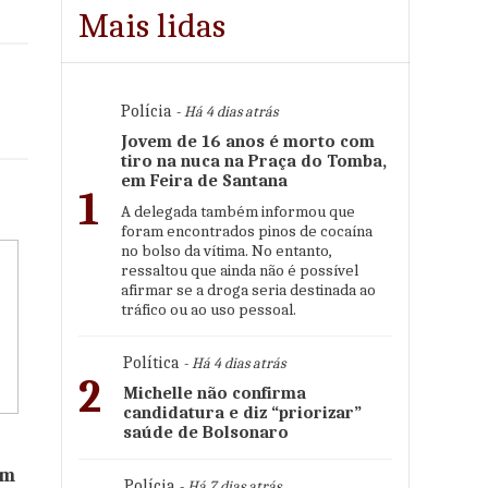
Mais lidas
Polícia
- Há 4 dias atrás
Jovem de 16 anos é morto com
tiro na nuca na Praça do Tomba,
em Feira de Santana
1
A delegada também informou que
foram encontrados pinos de cocaína
no bolso da vítima. No entanto,
ressaltou que ainda não é possível
afirmar se a droga seria destinada ao
tráfico ou ao uso pessoal.
Política
- Há 4 dias atrás
2
Michelle não confirma
candidatura e diz “priorizar”
saúde de Bolsonaro
om
Polícia
- Há 7 dias atrás