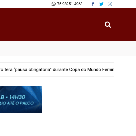
75 98251-4963
obrigatória” durante Copa do Mundo Feminina 2027
Polícia
PM