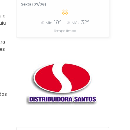
Sexta (07/08)
u o
18°
32°
uiu
Mín.
Máx.
Tempo limpo
ara
ões
rdos