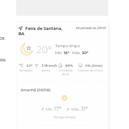
Feira de Santana,
Atualizado às 20h01
BA
os
Tempo limpo
20°
Mín.
16°
Máx.
30°
tou
20°
3.18 km/h
89%
0% (0mm)
Sensação
Vento
Umidade
Chance de chuva
do ar
Amanhã (06/08)
o
17°
31°
Mín.
Máx.
Tempo limpo