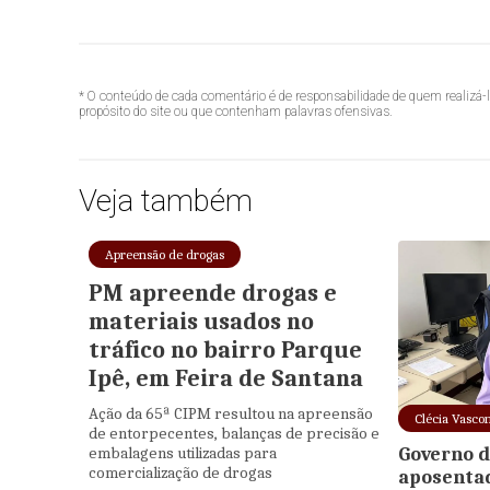
* O conteúdo de cada comentário é de responsabilidade de quem realizá-
propósito do site ou que contenham palavras ofensivas.
Veja também
Apreensão de drogas
PM apreende drogas e
materiais usados no
tráfico no bairro Parque
Ipê, em Feira de Santana
Ação da 65ª CIPM resultou na apreensão
Clécia Vasco
de entorpecentes, balanças de precisão e
embalagens utilizadas para
Governo da
comercialização de drogas
aposentad