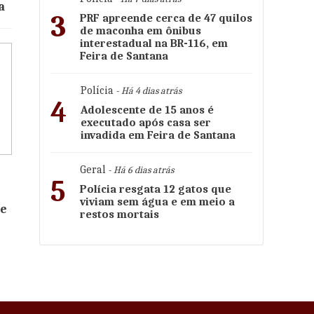
a
3
PRF apreende cerca de 47 quilos
de maconha em ônibus
interestadual na BR-116, em
Feira de Santana
Polícia
- Há 4 dias atrás
4
Adolescente de 15 anos é
executado após casa ser
invadida em Feira de Santana
Geral
- Há 6 dias atrás
5
Polícia resgata 12 gatos que
viviam sem água e em meio a
 e
restos mortais