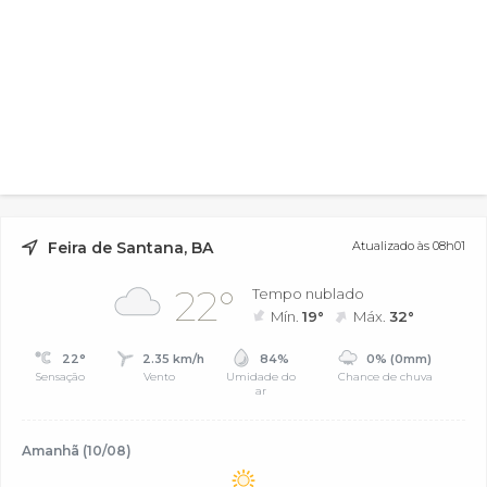
Feira de Santana, BA
Atualizado às 08h01
22°
Tempo nublado
Mín.
19°
Máx.
32°
22°
2.35 km/h
84%
0% (0mm)
Sensação
Vento
Umidade do
Chance de chuva
ar
Amanhã (10/08)