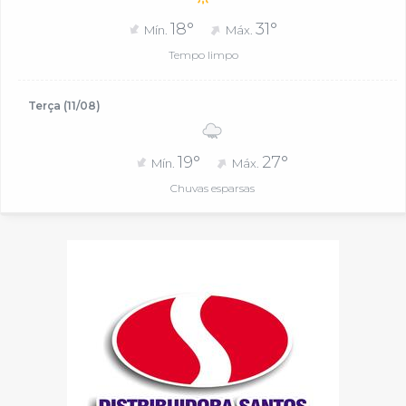
18°
31°
Mín.
Máx.
Tempo limpo
Terça (11/08)
19°
27°
Mín.
Máx.
Chuvas esparsas