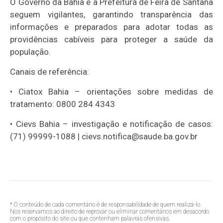
O Governo da Bahia e a Prefeitura de Feira de Santana
seguem vigilantes, garantindo transparência das
informações e preparados para adotar todas as
providências cabíveis para proteger a saúde da
população.
Canais de referência:
•
Ciatox
Bahia
–
orientações sobre medidas de
tratamento: 0800 284 4343
•
Cievs
Bahia
–
investigação e notificação de casos:
(71) 99999-1088 |
cievs
.notifica@saude.ba.gov.br
* O conteúdo de cada comentário é de responsabilidade de quem realizá-lo.
Nos reservamos ao direito de reprovar ou eliminar comentários em desacordo
com o propósito do site ou que contenham palavras ofensivas.