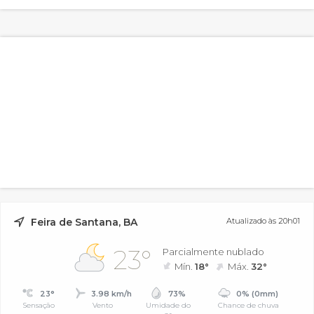
Feira de Santana, BA
Atualizado às 20h01
23°
Parcialmente nublado
Mín.
18°
Máx.
32°
23°
3.98 km/h
73%
0% (0mm)
Sensação
Vento
Umidade do
Chance de chuva