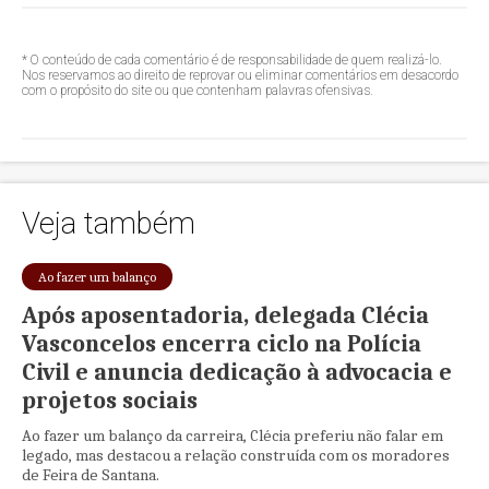
* O conteúdo de cada comentário é de responsabilidade de quem realizá-lo.
Nos reservamos ao direito de reprovar ou eliminar comentários em desacordo
com o propósito do site ou que contenham palavras ofensivas.
Veja também
Ao fazer um balanço
Após aposentadoria, delegada Clécia
Vasconcelos encerra ciclo na Polícia
Civil e anuncia dedicação à advocacia e
projetos sociais
Ao fazer um balanço da carreira, Clécia preferiu não falar em
legado, mas destacou a relação construída com os moradores
de Feira de Santana.