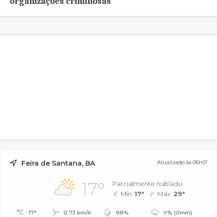
organizações criminosas
Feira de Santana, BA
Atualizado às 06h01
17°
Parcialmente nublado
Mín.
17°
Máx.
29°
17°
0.73 km/h
98%
0% (0mm)