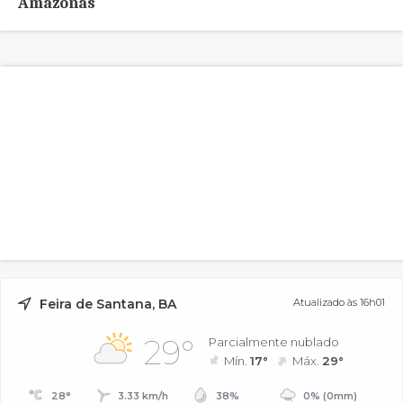
Amazonas
Feira de Santana, BA
Atualizado às 16h01
29°
Parcialmente nublado
Mín.
17°
Máx.
29°
28°
3.33 km/h
38%
0% (0mm)