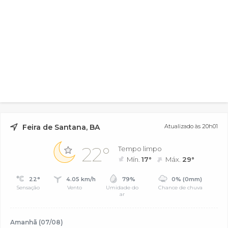
Feira de Santana, BA
Atualizado às 20h01
22°
Tempo limpo
Mín.
17°
Máx.
29°
22°
4.05 km/h
79%
0% (0mm)
Sensação
Vento
Umidade do
Chance de chuva
ar
Amanhã (07/08)