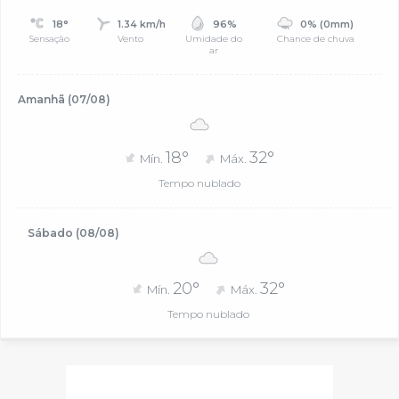
18°
1.34 km/h
96%
0% (0mm)
Sensação
Vento
Umidade do
Chance de chuva
ar
Amanhã (07/08)
18°
32°
Mín.
Máx.
Tempo nublado
Sábado (08/08)
20°
32°
Mín.
Máx.
Tempo nublado