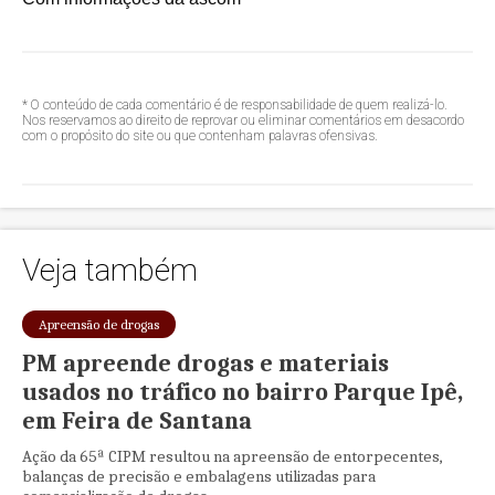
* O conteúdo de cada comentário é de responsabilidade de quem realizá-lo.
Nos reservamos ao direito de reprovar ou eliminar comentários em desacordo
com o propósito do site ou que contenham palavras ofensivas.
Veja também
Apreensão de drogas
PM apreende drogas e materiais
usados no tráfico no bairro Parque Ipê,
em Feira de Santana
Ação da 65ª CIPM resultou na apreensão de entorpecentes,
balanças de precisão e embalagens utilizadas para