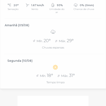
20°
1.67 km/h
93%
0% (0mm)
Sensação
Vento
Umidade do
Chance de chuva
ar
Amanhã (09/08)
20°
29°
Mín.
Máx.
Chuvas esparsas
Segunda (10/08)
18°
31°
Mín.
Máx.
Tempo limpo