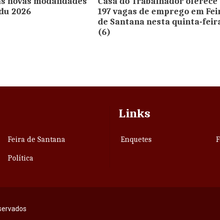
s novas modalidades
Casa do Trabalhador oferece
du 2026
197 vagas de emprego em Fei
de Santana nesta quinta-feir
(6)
Links
Feira de Santana
Enquetes
F
Política
eservados