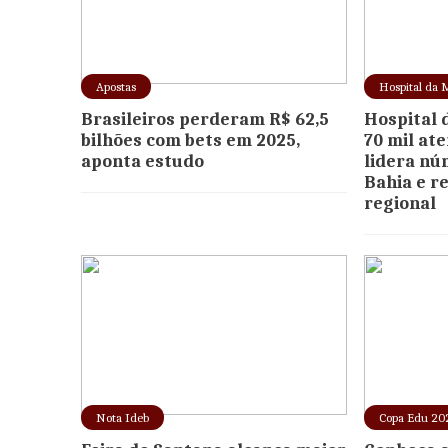
Apostas
Hospital da 
Brasileiros perderam R$ 62,5
Hospital 
bilhões com bets em 2025,
70 mil at
aponta estudo
lidera nú
Bahia e r
regional
Nota Ideb
Copa Edu 20