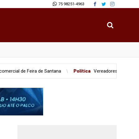
75 98251-4963
Feira de Santana
Política
Vereadores são flagrados em briga 