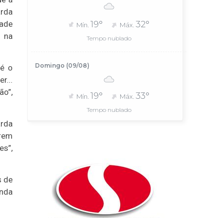
arda
dade
19°
32°
Mín.
Máx.
 na
Tempo nublado
Domingo (09/08)
 é o
r...
ão”,
19°
33°
Mín.
Máx.
Tempo nublado
arda
arem
es”,
s de
unda