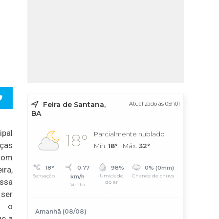
Feira de Santana,
Atualizado às 05h01
BA
ipal
Parcialmente nublado
18°
nças
Mín.
18°
Máx.
32°
 com
18°
0.77
98%
0% (0mm)
ra,
Sensação
Umidade
Chance de chuva
km/h
essa
do ar
Vento
 ser
a o
Amanhã (08/08)
ue a