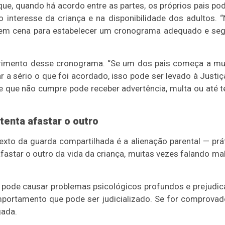
 que, quando há acordo entre as partes, os próprios pais p
o interesse da criança e na disponibilidade dos adultos. 
 em cena para estabelecer um cronograma adequado e se
rimento desse cronograma. “Se um dos pais começa a m
 a sério o que foi acordado, isso pode ser levado à Justiç
e que não cumpre pode receber advertência, multa ou até t
tenta afastar o outro
o da guarda compartilhada é a alienação parental — prá
fastar o outro da vida da criança, muitas vezes falando ma
l pode causar problemas psicológicos profundos e prejudic
mportamento que pode ser judicializado. Se for comprovad
gada.