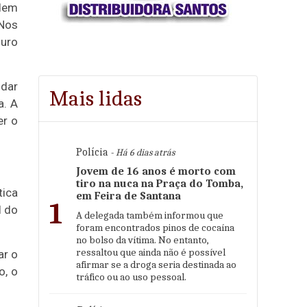
odem
“Nos
guro
udar
Mais lidas
a. A
er o
Polícia
- Há 6 dias atrás
Jovem de 16 anos é morto com
tiro na nuca na Praça do Tomba,
tica
em Feira de Santana
1
l do
A delegada também informou que
foram encontrados pinos de cocaína
no bolso da vítima. No entanto,
ressaltou que ainda não é possível
ar o
afirmar se a droga seria destinada ao
o, o
tráfico ou ao uso pessoal.