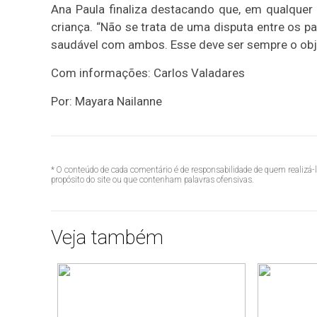
Ana Paula finaliza destacando que, em qualquer
criança. “Não se trata de uma disputa entre os pa
saudável com ambos. Esse deve ser sempre o obje
Com informações: Carlos Valadares
Por: Mayara Nailanne
* O conteúdo de cada comentário é de responsabilidade de quem realizá-
propósito do site ou que contenham palavras ofensivas.
Veja também