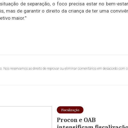
 situação de separação, o foco precisa estar no bem-esta
is, mas de garantir o direito da criança de ter uma convivê
tivo maior.”
lo. Nos reservamos ao direito de reprovar ou eliminar comentários em desacordo com o
Fiscalização
Procon e OAB
intensificam fiscalizaçã