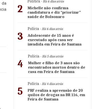
Política
- Há 6 dias atrás
r da
2
Michelle não confirma
ncia
candidatura e diz “priorizar”
saúde de Bolsonaro
Polícia
- Há 6 dias atrás
3
Adolescente de 15 anos é
executado após casa ser
invadida em Feira de Santana
Polícia
- Há 5 dias atrás
4
Mulher e filho de 3 anos são
encontrados mortos dentro de
casa em Feira de Santana
Polícia
- Há 4 dias atrás
5
PRF realiza a apreensão de 20
quilos de drogas na BR 116, em
Feira de Santana
o