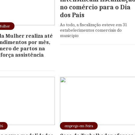
no comércio para o Dia
dos Pais
Ao todo, a fiscalização esteve em 31
Mulher
estabelecimentos comerciais do
da Mulher realiza até
município
endimentos por mês,
mero de partos na
eforça assistência
26
emprego em Feira