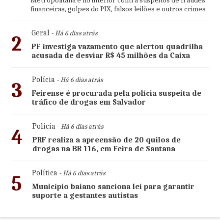
Metropolitana e no interior contra suspeitos de fraudes
financeiras, golpes do PIX, falsos leilões e outros crimes
Geral
- Há 6 dias atrás
2
PF investiga vazamento que alertou quadrilha
acusada de desviar R$ 45 milhões da Caixa
Polícia
- Há 6 dias atrás
3
Feirense é procurada pela polícia suspeita de
tráfico de drogas em Salvador
Polícia
- Há 6 dias atrás
4
PRF realiza a apreensão de 20 quilos de
drogas na BR 116, em Feira de Santana
Política
- Há 6 dias atrás
5
Município baiano sanciona lei para garantir
suporte a gestantes autistas