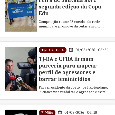
Feira de Santana abre
segunda edição da Copa
Edu
Competição reúne 23 escolas da rede
municipal e promove disputas em oito
modalidades esportivas, incentivando a
integração, o desenvolvimento e a inclusão
de mais de 3 mil estudantes.
01/08/2026 - 06h34
TJ-BA e UFBA
TJ-BA e UFBA firmam
parceria para mapear
perfil de agressores e
barrar feminicídios
Para presidente da Corte, José Rotondano,
iniciativa visa reabilitar o agressor e evitar
a reincidência
01/08/2026 - 06h18
El Niño