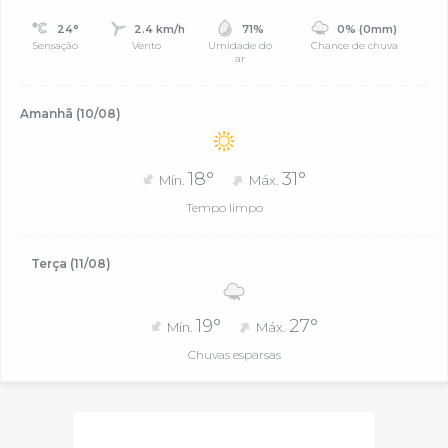
24°
2.4 km/h
71%
0% (0mm)
Sensação
Vento
Umidade do
Chance de chuva
ar
Amanhã (10/08)
18°
31°
Mín.
Máx.
Tempo limpo
Terça (11/08)
19°
27°
Mín.
Máx.
Chuvas esparsas