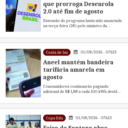
que prorroga Desenrola
2.0 até fim de agosto
Extensão do programa havia sido anunciada
na terça-feira (28) pelo ministro da
Fazenda, Dario Durigan
01/08/2026 - 07h22
Conta de luz
Aneel mantém bandeira
tarifária amarela em
agosto
Consumidores continuarão pagando
adicional de R$ 1,88 a cada 100 kWh devido
ao período seco e ao maior custo de
geração de energia
01/08/2026 - 07h13
Copa Edu