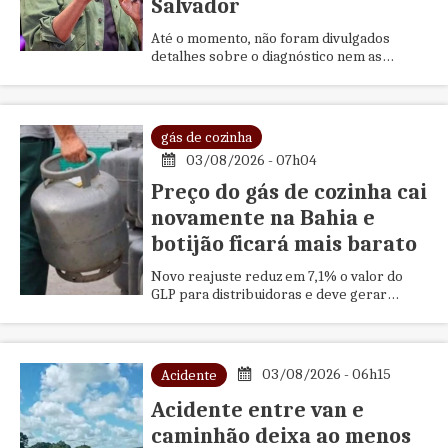
Salvador
Até o momento, não foram divulgados
detalhes sobre o diagnóstico nem as
causas que motivaram a internação.
gás de cozinha
03/08/2026 - 07h04
Preço do gás de cozinha cai
novamente na Bahia e
botijão ficará mais barato
Novo reajuste reduz em 7,1% o valor do
GLP para distribuidoras e deve gerar
desconto de até R$ 4 ao consumidor a
partir desta segunda-feira (3).
03/08/2026 - 06h15
Acidente
Acidente entre van e
caminhão deixa ao menos