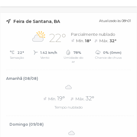
Feira de Santana, BA
Atualizado às 08h01
22°
Parcialmente nublado
Mín.
18°
Máx.
32°
22°
1.42 km/h
78%
0% (0mm)
Sensação
Vento
Umidade do
Chance de chuva
ar
Amanhã (08/08)
19°
32°
Mín.
Máx.
Tempo nublado
Domingo (09/08)