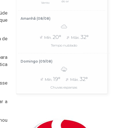
do ar
Vento
aúde
Amanhã (08/08)
 que
20°
32°
Mín.
Máx.
a de
Tempo nublado
para
Domingo (09/08)
tica
19°
32°
Mín.
Máx.
isse
Chuvas esparsas
ar a
rmou