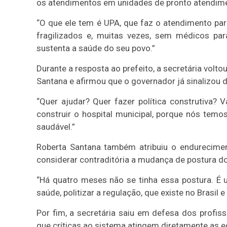
os atendimentos em unidades de pronto atendimen
“O que ele tem é UPA, que faz o atendimento par
fragilizados e, muitas vezes, sem médicos par
sustenta a saúde do seu povo.”
Durante a resposta ao prefeito, a secretária volt
Santana e afirmou que o governador já sinalizou d
“Quer ajudar? Quer fazer política construtiva?
construir o hospital municipal, porque nós temos
saudável.”
Roberta Santana também atribuiu o endurecimen
considerar contraditória a mudança de postura do
“Há quatro meses não se tinha essa postura. É 
saúde, politizar a regulação, que existe no Brasil
Por fim, a secretária saiu em defesa dos profis
que críticas ao sistema atingem diretamente as 