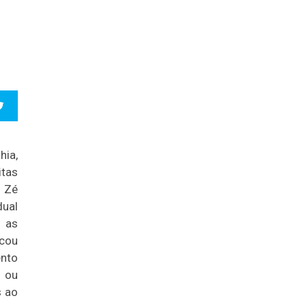
hia,
itas
 Zé
dual
u as
icou
nto
 ou
s ao