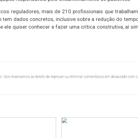
os reguladores, mais de 210 profissionais que trabalha
do tem dados concretos, inclusive sobre a redução do temp
ele quiser conhecer e fazer uma crítica construtiva, aí si
lo. Nos reservamos ao direito de reprovar ou eliminar comentários em desacordo com o