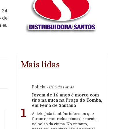
m 24
o de
m eu
Mais lidas
Polícia
- Há 5 dias atrás
Jovem de 16 anos é morto com
tiro na nuca na Praça do Tomba,
em Feira de Santana
1
A delegada também informou que
foram encontrados pinos de cocaína
no bolso da vítima. No entanto,