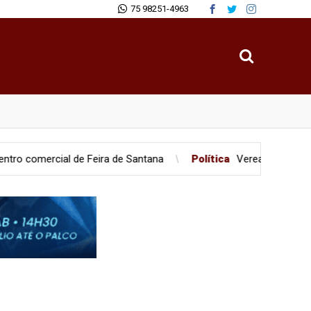
75 98251-4963
l de Feira de Santana
Política
Vereadores são flagrados em 