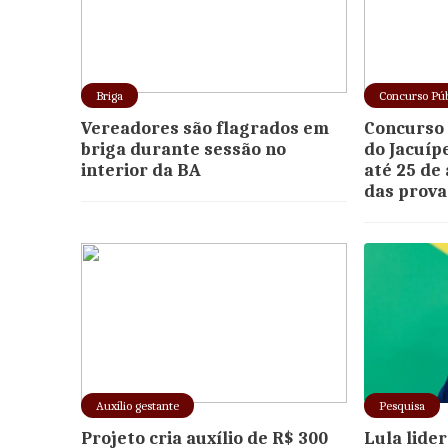
Briga
Concurso Púb
Vereadores são flagrados em
Concurso 
briga durante sessão no
do Jacuíp
interior da BA
até 25 de
das prova
Auxílio gestante
Pesquisa
Projeto cria auxílio de R$ 300
Lula lide