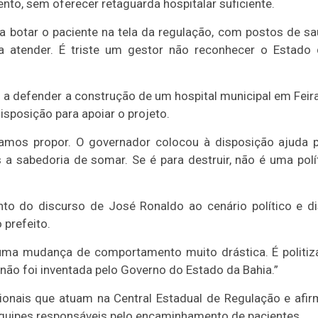
to, sem oferecer retaguarda hospitalar suficiente.
a botar o paciente na tela da regulação, com postos de s
a atender. É triste um gestor não reconhecer o Estado
ou a defender a construção de um hospital municipal em Feir
isposição para apoiar o projeto.
 Vamos propor. O governador colocou à disposição ajuda 
 a sabedoria de somar. Se é para destruir, não é uma polí
to do discurso de José Ronaldo ao cenário político e d
 prefeito.
uma mudança de comportamento muito drástica. É politiz
 e não foi inventada pelo Governo do Estado da Bahia.”
sionais que atuam na Central Estadual de Regulação e afi
equipes responsáveis pelo encaminhamento de pacientes.