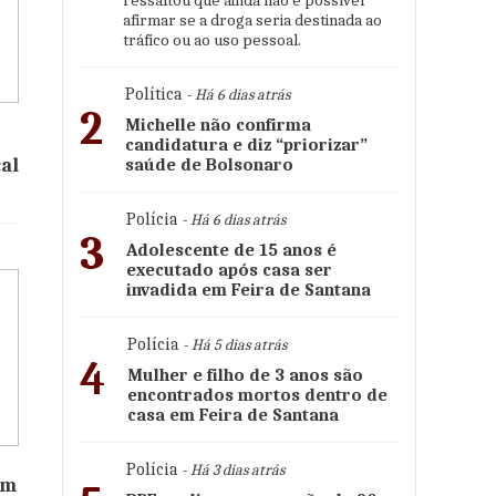
ressaltou que ainda não é possível
afirmar se a droga seria destinada ao
tráfico ou ao uso pessoal.
Política
- Há 6 dias atrás
2
Michelle não confirma
candidatura e diz “priorizar”
al
saúde de Bolsonaro
Polícia
- Há 6 dias atrás
3
Adolescente de 15 anos é
executado após casa ser
invadida em Feira de Santana
Polícia
- Há 5 dias atrás
4
Mulher e filho de 3 anos são
encontrados mortos dentro de
casa em Feira de Santana
Polícia
- Há 3 dias atrás
om