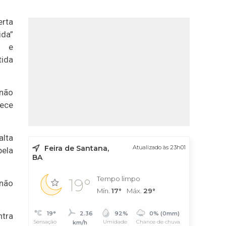
rta
ida”
o e
tida
 não
hece
alta
Feira de Santana,
Atualizado às 23h01
pela
BA
Tempo limpo
19°
 não
Mín.
17°
Máx.
29°
19°
2.36
92%
0% (0mm)
ntra
Sensação
Umidade
Chance de chuva
km/h