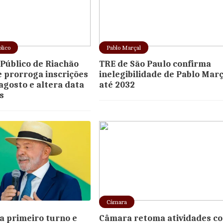
lico
Pablo Marçal
Público de Riachão
TRE de São Paulo confirma
e prorroga inscrições
inelegibilidade de Pablo Març
 agosto e altera data
até 2032
s
Câmara
ra primeiro turno e
Câmara retoma atividades c