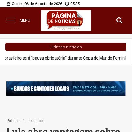
Quinta, 06 de Agosto de 2026
05:35
MENU
Últimas notícias
 terá “pausa obrigatória” durante Copa do Mundo Feminina 2027
P
Política
Pesquisa
Lula abre vantagem sobre