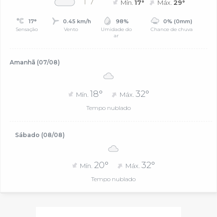
Mín.
17°
Máx.
29°
17°
0.45 km/h
98%
0% (0mm)
Sensação
Vento
Umidade do
Chance de chuva
ar
Amanhã (07/08)
18°
32°
Mín.
Máx.
Tempo nublado
Sábado (08/08)
20°
32°
Mín.
Máx.
Tempo nublado