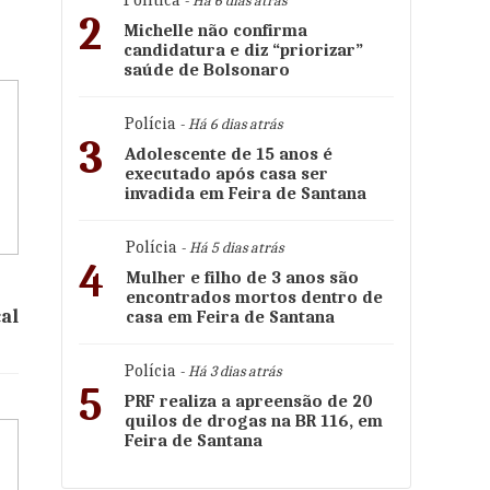
Política
- Há 6 dias atrás
2
Michelle não confirma
candidatura e diz “priorizar”
saúde de Bolsonaro
Polícia
- Há 6 dias atrás
3
Adolescente de 15 anos é
executado após casa ser
invadida em Feira de Santana
Polícia
- Há 5 dias atrás
4
Mulher e filho de 3 anos são
encontrados mortos dentro de
al
casa em Feira de Santana
Polícia
- Há 3 dias atrás
5
PRF realiza a apreensão de 20
quilos de drogas na BR 116, em
Feira de Santana