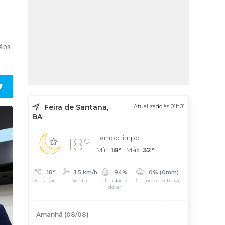
ãos
Feira de Santana,
Atualizado às 01h01
BA
Tempo limpo
18°
Mín.
18°
Máx.
32°
18°
1.5 km/h
94%
0% (0mm)
Sensação
Vento
Umidade
Chance de chuva
do ar
Amanhã (08/08)