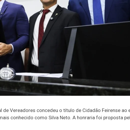
al de Vereadores concedeu o título de Cidadão Feirense ao 
, mais conhecido como Silva Neto. A honraria foi proposta pe