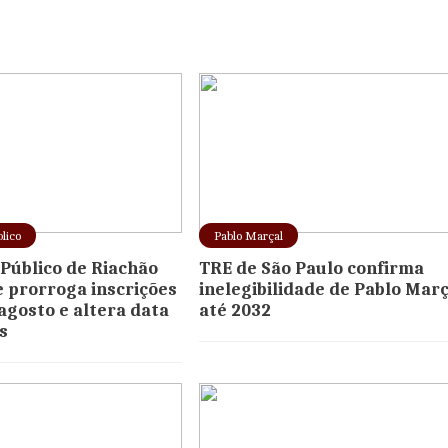
lico
Pablo Marçal
Público de Riachão
TRE de São Paulo confirma
e prorroga inscrições
inelegibilidade de Pablo Març
 agosto e altera data
até 2032
s