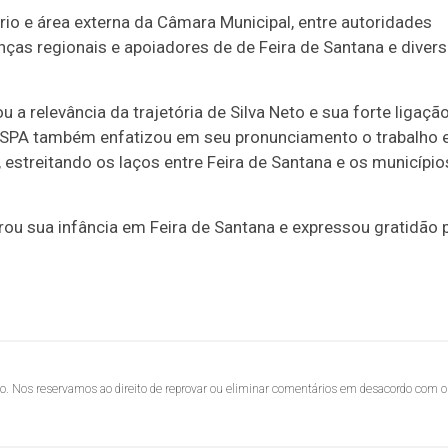
rio e área externa da Câmara Municipal, entre autoridades
ranças regionais e apoiadores de de Feira de Santana e diver
a relevância da trajetória de Silva Neto e sua forte ligaçã
 SPA também enfatizou em seu pronunciamento o trabalho e
o, estreitando os laços entre Feira de Santana e os município
ou sua infância em Feira de Santana e expressou gratidão 
lo. Nos reservamos ao direito de reprovar ou eliminar comentários em desacordo com o