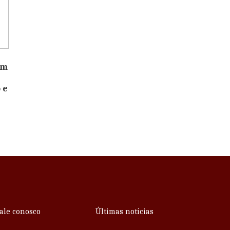
om
 e
ale conosco
Últimas notícias