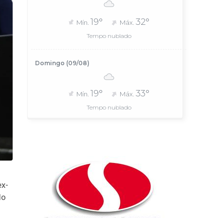
19°
32°
Mín.
Máx.
Tempo nublado
Domingo (09/08)
19°
33°
Mín.
Máx.
Tempo nublado
ex-
lo