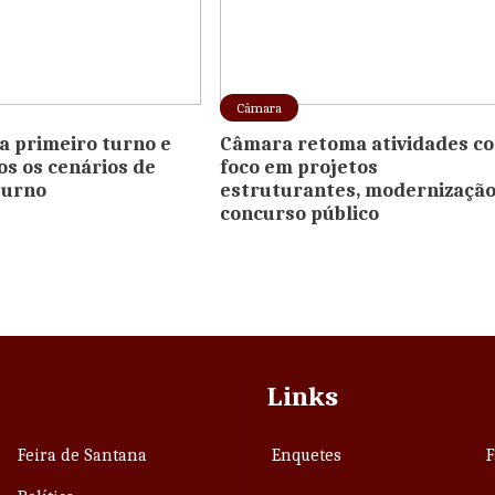
Câmara
ra primeiro turno e
Câmara retoma atividades c
os os cenários de
foco em projetos
turno
estruturantes, modernização
concurso público
Links
Feira de Santana
Enquetes
F