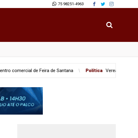
75 98251-4963
l de Feira de Santana
Política
Vereadores são flagrados em b