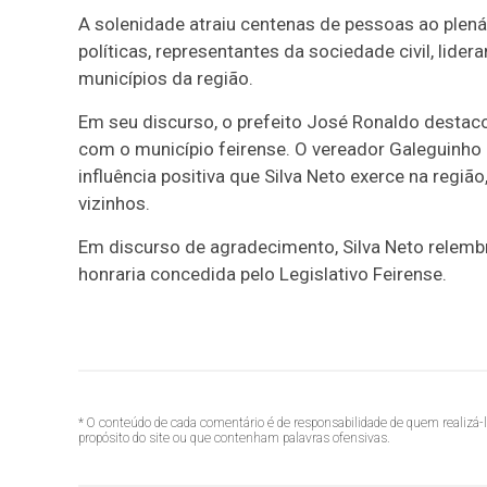
A solenidade atraiu centenas de pessoas ao plená
políticas, representantes da sociedade civil, lide
municípios da região.
Em seu discurso, o prefeito José Ronaldo destacou 
com o município feirense. O vereador Galeguinho
influência positiva que Silva Neto exerce na regiã
vizinhos.
Em discurso de agradecimento, Silva Neto relembr
honraria concedida pelo Legislativo Feirense.
* O conteúdo de cada comentário é de responsabilidade de quem realizá-
propósito do site ou que contenham palavras ofensivas.