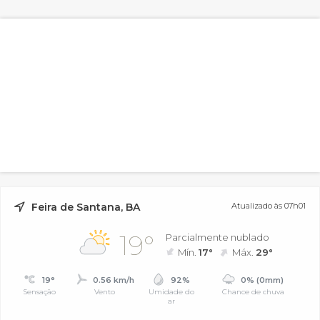
Feira de Santana, BA
Atualizado às 07h01
19°
Parcialmente nublado
Mín.
17°
Máx.
29°
19°
0.56 km/h
92%
0% (0mm)
Sensação
Vento
Umidade do
Chance de chuva
ar