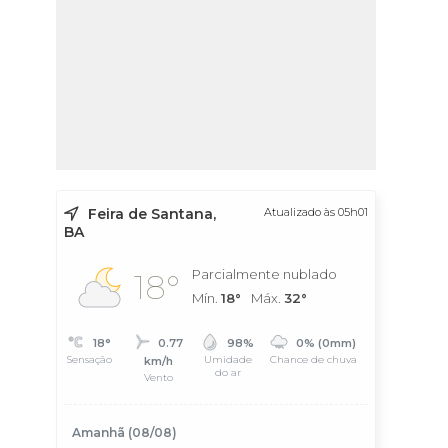
Feira de Santana,
Atualizado às 05h01
BA
Parcialmente nublado
18°
Mín.
18°
Máx.
32°
18°
0.77
98%
0% (0mm)
Sensação
Umidade
Chance de chuva
km/h
do ar
Vento
Amanhã (08/08)