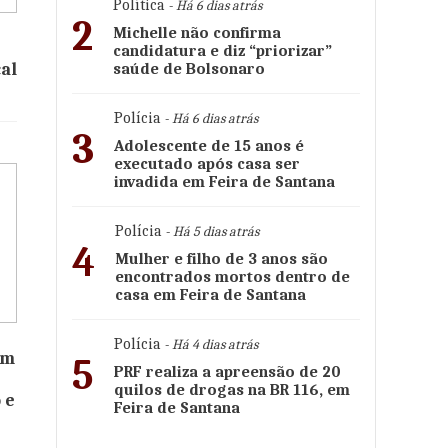
Política
- Há 6 dias atrás
2
Michelle não confirma
candidatura e diz “priorizar”
al
saúde de Bolsonaro
Polícia
- Há 6 dias atrás
3
Adolescente de 15 anos é
executado após casa ser
invadida em Feira de Santana
Polícia
- Há 5 dias atrás
4
Mulher e filho de 3 anos são
encontrados mortos dentro de
casa em Feira de Santana
Polícia
- Há 4 dias atrás
om
5
PRF realiza a apreensão de 20
quilos de drogas na BR 116, em
 e
Feira de Santana