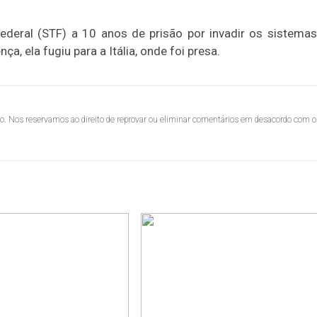
ederal (STF) a 10 anos de prisão por invadir os sistema
a, ela fugiu para a Itália, onde foi presa.
lo. Nos reservamos ao direito de reprovar ou eliminar comentários em desacordo com o