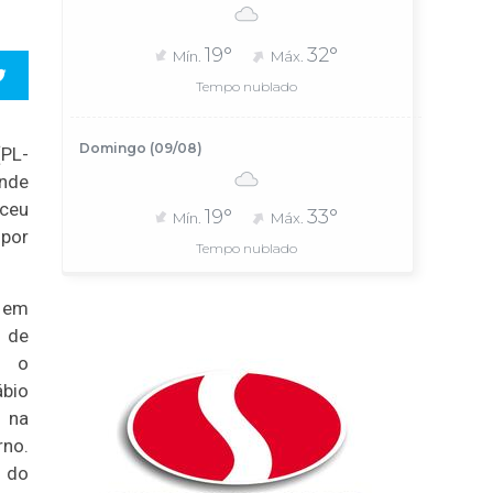
19°
32°
Mín.
Máx.
Tempo nublado
Domingo (09/08)
(PL-
onde
ceu
19°
33°
Mín.
Máx.
por
Tempo nublado
s em
 de
, o
bio
 na
no.
o do