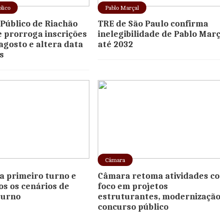
lico
Pablo Marçal
Público de Riachão
TRE de São Paulo confirma
e prorroga inscrições
inelegibilidade de Pablo Març
 agosto e altera data
até 2032
s
Câmara
ra primeiro turno e
Câmara retoma atividades c
os os cenários de
foco em projetos
turno
estruturantes, modernização
concurso público