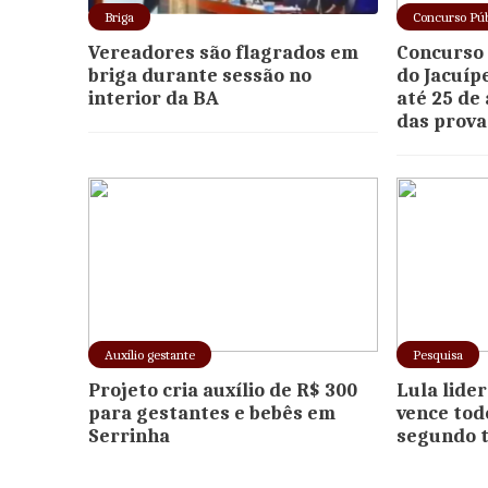
Briga
Concurso Púb
Vereadores são flagrados em
Concurso 
briga durante sessão no
do Jacuíp
interior da BA
até 25 de
das prova
Auxílio gestante
Pesquisa
Projeto cria auxílio de R$ 300
Lula lide
para gestantes e bebês em
vence tod
Serrinha
segundo 