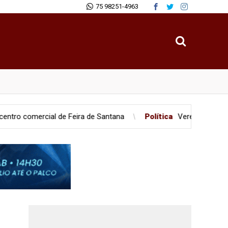
75 98251-4963
cial de Feira de Santana
Política
Vereadores são flagrados 