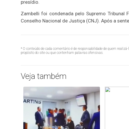
presídio.
Zambelli foi condenada pelo Supremo Tribunal F
Conselho Nacional de Justiça (CNJ). Após a sentenç
* O conteúdo de cada comentário é de responsabilidade de quem realizá-
propósito do site ou que contenham palavras ofensivas.
Veja também