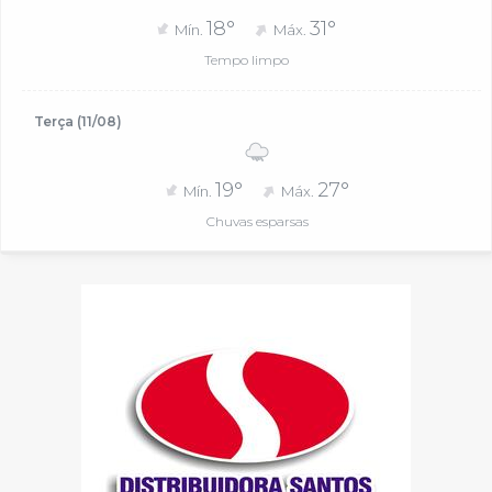
18°
31°
Mín.
Máx.
Tempo limpo
Terça (11/08)
19°
27°
Mín.
Máx.
Chuvas esparsas