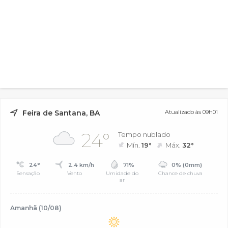
Feira de Santana, BA
Atualizado às 09h01
24°
Tempo nublado
Mín.
19°
Máx.
32°
24°
2.4 km/h
71%
0% (0mm)
Sensação
Vento
Umidade do
Chance de chuva
ar
Amanhã (10/08)