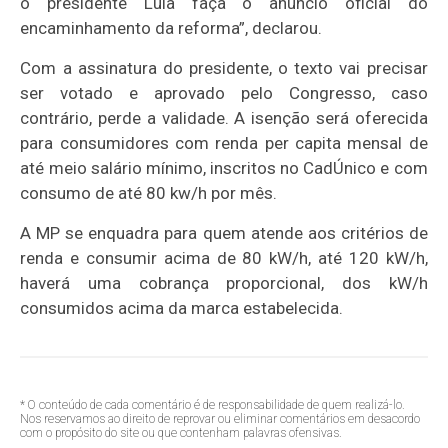
o presidente Lula faça o anúncio oficial do
encaminhamento da reforma”, declarou.
Com a assinatura do presidente, o texto vai precisar
ser votado e aprovado pelo Congresso, caso
contrário, perde a validade. A isenção será oferecida
para consumidores com renda per capita mensal de
até meio salário mínimo, inscritos no CadÚnico e com
consumo de até 80 kw/h por mês.
A MP se enquadra para quem atende aos critérios de
renda e consumir acima de 80 kW/h, até 120 kW/h,
haverá uma cobrança proporcional, dos kW/h
consumidos acima da marca estabelecida.
* O conteúdo de cada comentário é de responsabilidade de quem realizá-lo.
Nos reservamos ao direito de reprovar ou eliminar comentários em desacordo
com o propósito do site ou que contenham palavras ofensivas.