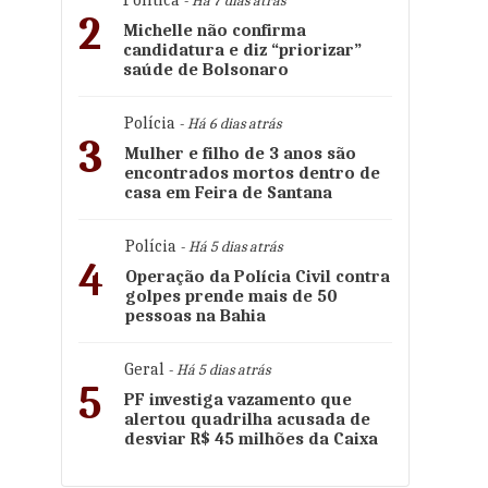
Política
- Há 7 dias atrás
2
Michelle não confirma
candidatura e diz “priorizar”
saúde de Bolsonaro
Polícia
- Há 6 dias atrás
3
Mulher e filho de 3 anos são
encontrados mortos dentro de
casa em Feira de Santana
Polícia
- Há 5 dias atrás
4
Operação da Polícia Civil contra
golpes prende mais de 50
pessoas na Bahia
Geral
- Há 5 dias atrás
5
PF investiga vazamento que
alertou quadrilha acusada de
desviar R$ 45 milhões da Caixa