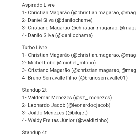
Aspirado Livre
1- Christian Magarão (@christian.magarao, @ma
2- Daniel Silva (@danilochame)
3- Cristiano Magarão @christian.magarao, @ma
4- Danilo Silva (@danilochame)
Turbo Livre
1- Christian Magarão (@christian.magarao, @ma
2- Michel Lobo @michel_mlobo)
3- Cristiano Magarão (@christian.magarao, @ma
4- Bruno Serravalle Filho (@brunoserravalle01)
Standup 2t
1- Valdemar Menezes (@sz_.menezes)
2- Leonardo Jacob (@leonardocjacob)
3- Joildo Menezes (@bilujet)
4- Waldy Freitas Júnior (@waldizinho)
Standup 4t