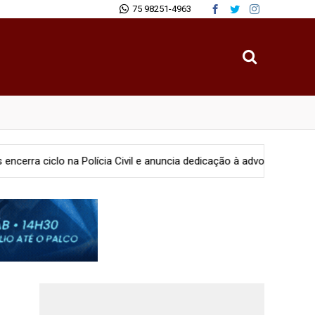
75 98251-4963
olícia Civil e anuncia dedicação à advocacia e projetos sociais