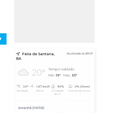
Feira de Santana,
Atualizado às 06h01
BA
Tempo nublado
20°
Mín.
19°
Máx.
33°
20°
1.67 km/h
90%
0% (0mm)
Sensação
Vento
Umidade
Chance de chuva
do ar
Amanhã (09/08)