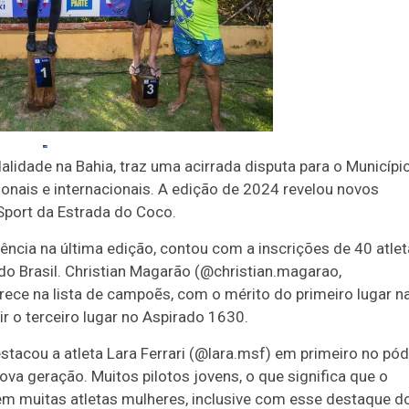
lidade na Bahia, traz uma acirrada disputa para o Municípi
onais e internacionais. A edição de 2024 revelou novos
 Sport da Estrada do Coco.
diência na última edição, contou com a inscrições de 40 atle
do Brasil. Christian Magarão (@christian.magarao,
e na lista de campoẽs, com o mérito do primeiro lugar n
ir o terceiro lugar no Aspirado 1630.
tacou a atleta Lara Ferrari (@lara.msf) em primeiro no pód
va geração. Muitos pilotos jovens, o que significa que o
m muitas atletas mulheres, inclusive com esse destaque d