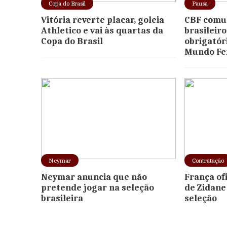
Copa do Brasil
Pausa
Vitória reverte placar, goleia
CBF comun
Athletico e vai às quartas da
brasileir
Copa do Brasil
obrigatór
Mundo Fe
Neymar
Contratação
Neymar anuncia que não
França ofi
pretende jogar na seleção
de Zidane
brasileira
seleção