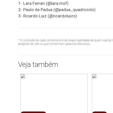
1- Lara Ferrari (@lara.msf)
2- Paulo de Padua (@padua_quadriciclo)
3- Ricardo Luiz (@ricardoluizo)
* O conteúdo de cada comentário é de responsabilidade de quem realizá-
propósito do site ou que contenham palavras ofensivas.
Veja também