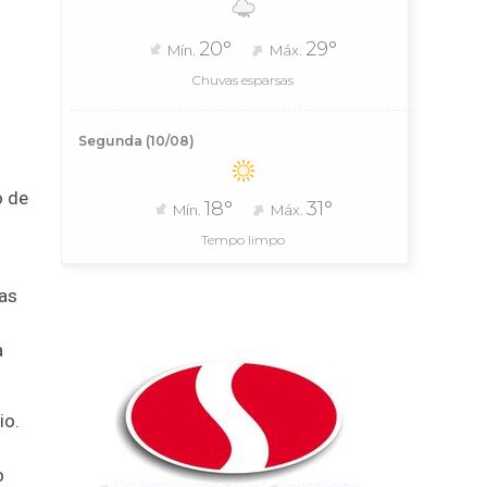
20°
29°
Mín.
Máx.
Chuvas esparsas
Segunda (10/08)
o de
18°
31°
Mín.
Máx.
Tempo limpo
tas
a
io.
o