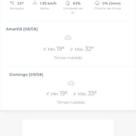
25°
1.95 km/h
63%
0% (0mm)
Sensação
Vento
Umidade do
Chance de chuva
ar
Amanhã (08/08)
19°
32°
Mín.
Máx.
Tempo nublado
Domingo (09/08)
19°
33°
Mín.
Máx.
Tempo nublado