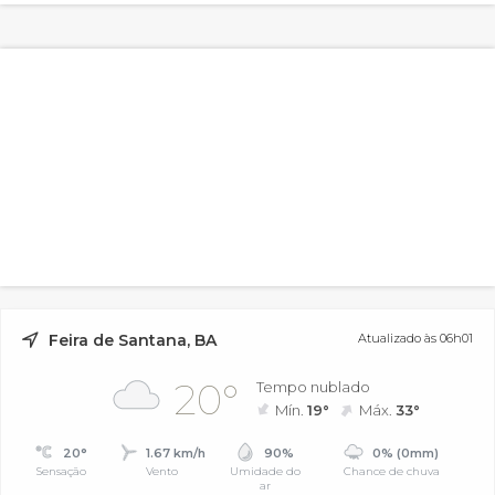
Feira de Santana, BA
Atualizado às 06h01
20°
Tempo nublado
Mín.
19°
Máx.
33°
20°
1.67 km/h
90%
0% (0mm)
Sensação
Vento
Umidade do
Chance de chuva
ar