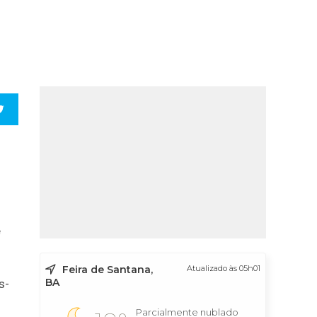
e
Feira de Santana,
Atualizado às 05h01
BA
s-
Parcialmente nublado