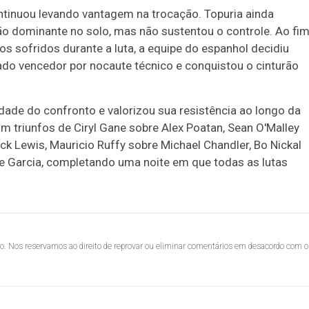
ntinuou levando vantagem na trocação. Topuria ainda
ão dominante no solo, mas não sustentou o controle. Ao fi
s sofridos durante a luta, a equipe do espanhol decidiu
ado vencedor por nocaute técnico e conquistou o cinturão
dade do confronto e valorizou sua resistência ao longo da
om triunfos de Ciryl Gane sobre Alex Poatan, Sean O'Malley
ck Lewis, Mauricio Ruffy sobre Michael Chandler, Bo Nickal
ve Garcia, completando uma noite em que todas as lutas
lo. Nos reservamos ao direito de reprovar ou eliminar comentários em desacordo com o