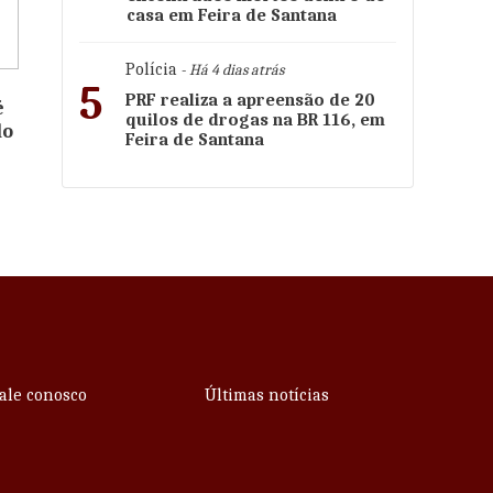
casa em Feira de Santana
Polícia
- Há 4 dias atrás
5
PRF realiza a apreensão de 20
é
quilos de drogas na BR 116, em
do
Feira de Santana
ale conosco
Últimas notícias