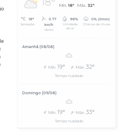
18°
Mín.
18°
Máx.
32°
ão
18°
0.77
98%
0% (0mm)
Sensação
Umidade
Chance de chuva
km/h
do ar
Vento
de
Amanhã (08/08)
u
a
a
19°
32°
Mín.
Máx.
Tempo nublado
Domingo (09/08)
19°
33°
Mín.
Máx.
Tempo nublado