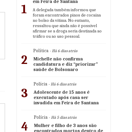
em Feira de Santana
1
A delegada também informou que
foram encontrados pinos de cocaína
no bolso da vítima. No entanto,
ressaltou que ainda não é possível
afirmar se a droga seria destinada ao
tráfico ou ao uso pessoal.
Política
- Há 6 dias atrás
2
Michelle não confirma
candidatura e diz “priorizar”
saúde de Bolsonaro
Polícia
- Há 6 dias atrás
3
Adolescente de 15 anos é
executado após casa ser
invadida em Feira de Santana
Polícia
- Há 5 dias atrás
4
Mulher e filho de 3 anos são
encontrados mortos dentro de