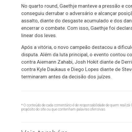
No quarto round, Gaethje manteve a pressão e co
conseguiu derrubar o adversário e alcançar posiç
assalto, diante do desgaste acumulado e dos dano
encerrar o combate. Com isso, Gaethje foi declar
linear dos leves.
Após a vitória, o novo campeão destacou a dificul
disputa. Além da luta principal, o evento contou c
contra Aiemann Zahabi, Josh Hokit diante de Derri
contra Kyle Daukaus e Diego Lopes diante de Ste
terminaram antes da decisão dos juízes.
* O conteúdo de cada comentário é de responsabilidade de quem realizá-
propósito do site ou que contenham palavras ofensivas.