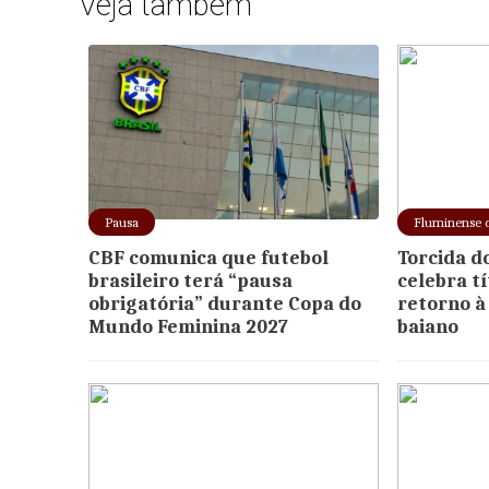
Veja também
Pausa
Fluminense d
CBF comunica que futebol
Torcida d
brasileiro terá “pausa
celebra tí
obrigatória” durante Copa do
retorno à 
Mundo Feminina 2027
baiano