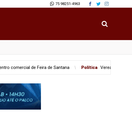
75 98251-4963
cial de Feira de Santana
Política
Vereadores são flagrados e