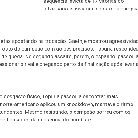
sequência invicta de 17 vitórias do
adversário e assumiu o posto de campe
etas apostando na trocação. Gaethje mostrou agressivida
o rosto do campeão com golpes precisos. Topuria responde
s de queda. No segundo assalto, porém, o espanhol passou 
essionar o rival e chegando perto da finalização após levar 
 desgaste físico, Topuria passou a encontrar mais
 O norte-americano aplicou um knockdown, manteve o ritmo
ntundentes. Mesmo resistindo, o campeão sofreu com os
o médico antes da sequência do combate.