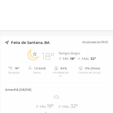
Feira de Santana, BA
Atualizado às 01h01
18°
Tempo limpo
Mín.
18°
Máx.
32°
18°
1.5 km/h
94%
0% (0mm)
Sensação
Vento
Umidade do
Chance de chuva
ar
Amanhã (08/08)
19°
32°
Mín.
Máx.