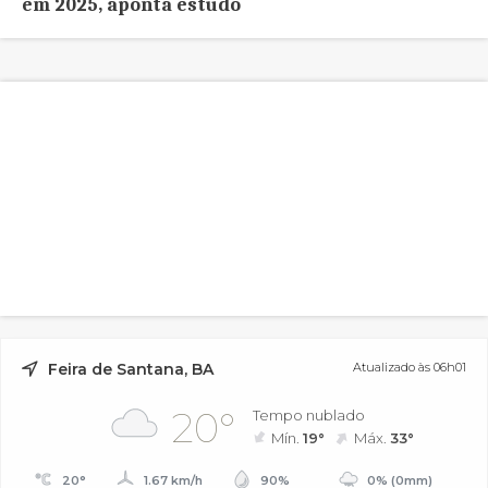
em 2025, aponta estudo
Feira de Santana, BA
Atualizado às 06h01
20°
Tempo nublado
Mín.
19°
Máx.
33°
20°
1.67 km/h
90%
0% (0mm)