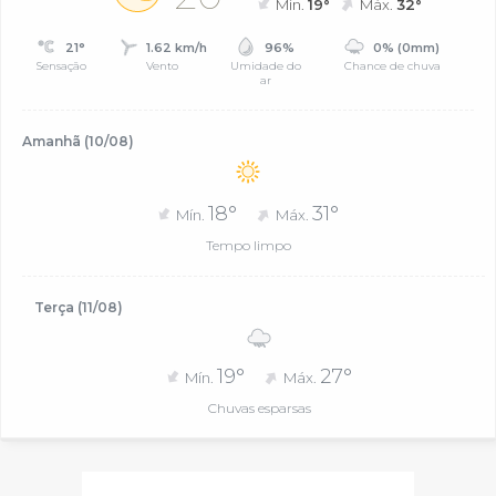
Mín.
19°
Máx.
32°
21°
1.62 km/h
96%
0% (0mm)
Sensação
Vento
Umidade do
Chance de chuva
ar
Amanhã (10/08)
18°
31°
Mín.
Máx.
Tempo limpo
Terça (11/08)
19°
27°
Mín.
Máx.
Chuvas esparsas