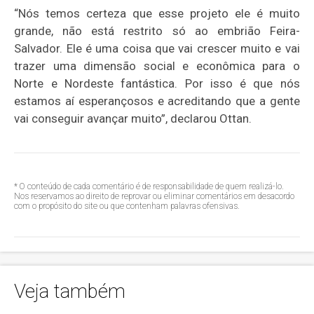
“Nós temos certeza que esse projeto ele é muito
grande, não está restrito só ao embrião Feira-
Salvador. Ele é uma coisa que vai crescer muito e vai
trazer uma dimensão social e econômica para o
Norte e Nordeste fantástica. Por isso é que nós
estamos aí esperançosos e acreditando que a gente
vai conseguir avançar muito”, declarou Ottan.
* O conteúdo de cada comentário é de responsabilidade de quem realizá-lo.
Nos reservamos ao direito de reprovar ou eliminar comentários em desacordo
com o propósito do site ou que contenham palavras ofensivas.
Veja também