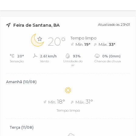
Feira de Santana, BA
Atualizado às 23h01
20°
Tempo limpo
Mín.
19°
Máx.
33°
20°
2.61 km/h
93%
0% (0mm)
Sensação
Vento
Umidade do
Chance de chuva
ar
Amanhã (10/08)
18°
31°
Mín.
Máx.
Tempo limpo
Terça (11/08)