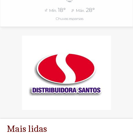
18°
28°
Mín.
Máx.
Chuvas esparsas
Mais lidas