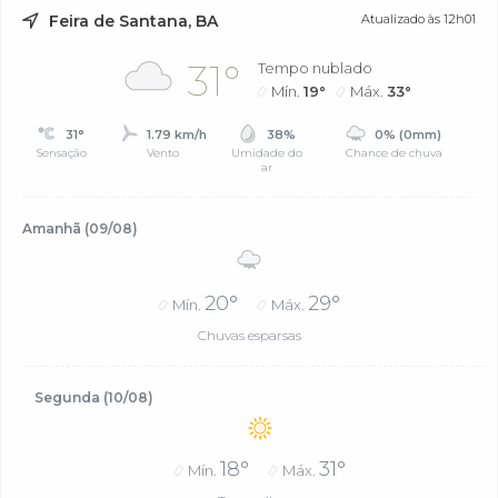
Feira de Santana, BA
Atualizado às 12h01
31°
Tempo nublado
Mín.
19°
Máx.
33°
31°
1.79 km/h
38%
0% (0mm)
Sensação
Vento
Umidade do
Chance de chuva
ar
Amanhã (09/08)
20°
29°
Mín.
Máx.
Chuvas esparsas
Segunda (10/08)
18°
31°
Mín.
Máx.