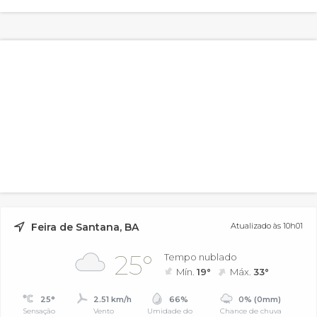
Feira de Santana, BA
Atualizado às 10h01
25°
Tempo nublado
Mín.
19°
Máx.
33°
25°
2.51 km/h
66%
0% (0mm)
Sensação
Vento
Umidade do
Chance de chuva