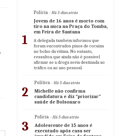
Polícia
- Há 5 dias atrás
Jovem de 16 anos é morto com
tiro na nuca na Praça do Tomba,
em Feira de Santana
1
A delegada também informou que
foram encontrados pinos de cocaína
o
no bolso da vítima. No entanto,
ressaltou que ainda não é possível
afirmar se a droga seria destinada ao
tráfico ou ao uso pessoal.
Política
- Há 5 dias atrás
2
Michelle não confirma
candidatura e diz “priorizar”
saúde de Bolsonaro
Polícia
- Há 5 dias atrás
3
Adolescente de 15 anos é
executado após casa ser