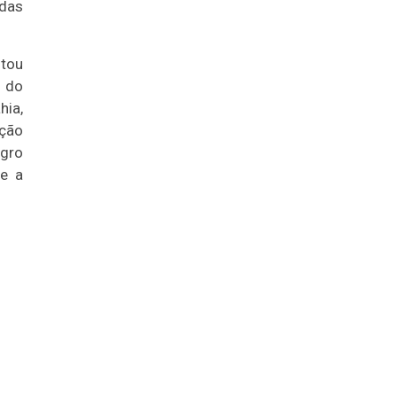
adas
ntou
a do
hia,
ação
egro
 e a