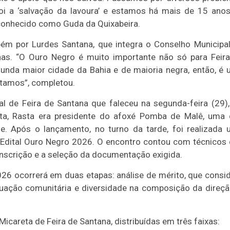
oi a ‘salvação da lavoura’ e estamos há mais de 15 ano
 conhecido como Guda da Quixabeira.
ém por Lurdes Santana, que integra o Conselho Municipa
nas. “O Ouro Negro é muito importante não só para Feir
unda maior cidade da Bahia e de maioria negra, então, é
ntamos”, completou.
al de Feira de Santana que faleceu na segunda-feira (29),
ta, Rasta era presidente do afoxé Pomba de Malê, uma
de. Após o lançamento, no turno da tarde, foi realizada
o Edital Ouro Negro 2026. O encontro contou com técnicos
inscrição e a seleção da documentação exigida.
26 ocorrerá em duas etapas: análise de mérito, que consi
 atuação comunitária e diversidade na composição da direçã
icareta de Feira de Santana, distribuídas em três faixas: