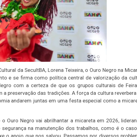
tural da SecultBA, Lorena Teixeira, o Ouro Negro na Mica
 e se firma como política central de valorização da cul
egro com a certeza de que os grupos culturais de Feir
 a preservação das tradições. A força da cultura reverber
onomia andarem juntas em uma festa especial como a micare
o Ouro Negro vai abrilhantar a micareta em 2026, lidera
e segurança na manutenção dos trabalhos, como é o cas
uxe o apoio que nos salvou. Passamos por diversos probl