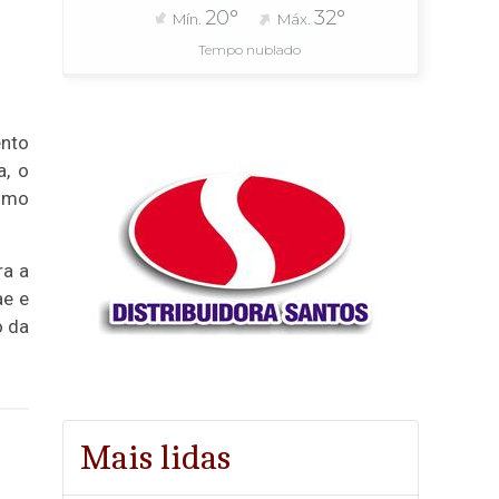
20°
32°
Mín.
Máx.
Tempo nublado
ento
a, o
como
ra a
ae e
o da
Mais lidas