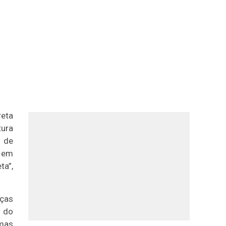
reta
tura
a de
a em
ta”,
nças
o do
emas