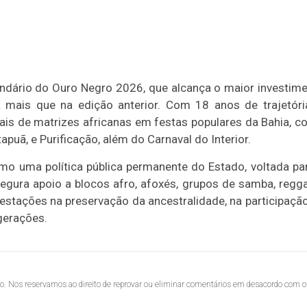
endário do Ouro Negro 2026, que alcança o maior investim
 mais que na edição anterior. Com 18 anos de trajetóri
ais de matrizes africanas em festas populares da Bahia, 
apuã, e Purificação, além do Carnaval do Interior.
o uma política pública permanente do Estado, voltada pa
egura apoio a blocos afro, afoxés, grupos de samba, regg
estações na preservação da ancestralidade, na participaçã
gerações.
lo. Nos reservamos ao direito de reprovar ou eliminar comentários em desacordo com o