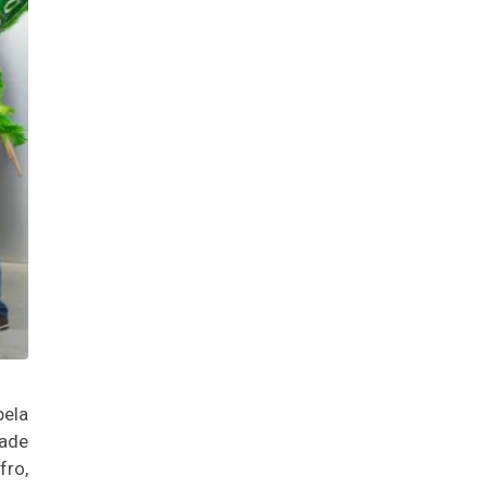
pela
dade
fro,