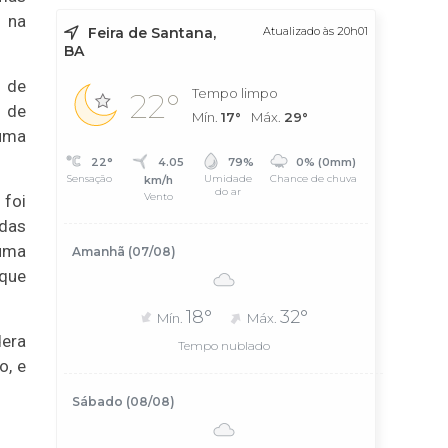
s na
Feira de Santana,
Atualizado às 20h01
BA
l de
Tempo limpo
22°
a de
Mín.
17°
Máx.
29°
 uma
22°
4.05
79%
0% (0mm)
Sensação
Umidade
Chance de chuva
km/h
do ar
Vento
 foi
 das
 uma
Amanhã (07/08)
 que
18°
32°
Mín.
Máx.
dera
Tempo nublado
o, e
Sábado (08/08)