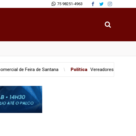
75 98251-4963
antana
Política
Vereadores são flagrados em briga durante s