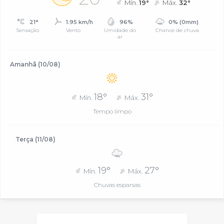
Mín.
19°
Máx.
32°
21°
1.95 km/h
96%
0% (0mm)
Sensação
Vento
Umidade do
Chance de chuva
ar
Amanhã (10/08)
18°
31°
Mín.
Máx.
Tempo limpo
Terça (11/08)
19°
27°
Mín.
Máx.
Chuvas esparsas